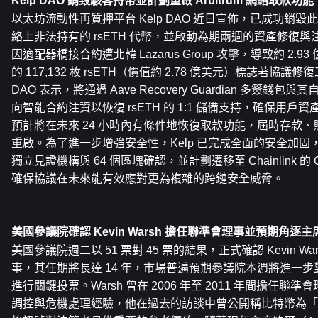
Kelp DAO 銷毀駭客持幣並計劃重啟 Arbitrum 網絡取款功能
以太坊流動性再質押平台 Kelp DAO 近日宣佈，已成功銷毀此前駭
絡上非法持有的 rsETH 代幣，並啟動為期兩週的資產修復與注資
因適配器橋接合約遭北韓 Lazarus Group 攻擊，導致約 2.
的 117,132 枚 rsETH（價值約 2.78 億美元）標誌著協議修
DAO 表示，將通過 Aave Recovery Guardian 多簽
向智能合約注資以恢復 rsETH 的 1:1 儲備支持，確保用
預計將在未來 24 小時內有條件地恢復取款功能，屆時存款
重啟。為了進一步增強安全性，Kelp 已完成全面的安全加
獨立見證機構與 64 個區塊確認，並計劃遷移至 Chainlink 的
確保協議在未來能有效應對更為複雜的跨鏈安全威脅。
美國參議院確認 Kevin Warsh 擔任聯準會理事並預期角逐主
美國參議院週二以 51 票對 45 票的結果，正式確認 Kevin Wa
事，其任期將長達 14 年，市場普遍預期參議院本週將進一
進行關鍵投票。Warsh 曾在 2006 年至 2011 年間擔任
調控與危機處理經驗，他在過去的訪談中曾公開稱比特幣為「