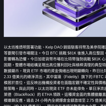
以太坊推透明簽署功能、Kelp DAO 銷毀駭客持幣及美參院確認親加
等要聞引發市場關注。今日 BTC 挑戰 $81K 後進入高位整固
影響轉為恐懼。今日加密貨幣市場在比特幣強勢挑戰 $81K 
固期，整體市場結構呈現出高位獲利回吐與槓桿清理的典型特徵。根
數據顯示，現貨 ETF 市場的資金情緒出現明顯轉向，昨日比特幣
2.33 億美元的總淨流出，其中富達（Fidelity）旗下的 FBTC 以
模居於首位，這反映出機構投資者在面臨宏觀不確定性與價格
險策略。與此同時，以太坊現貨 ETF 亦未能倖免，單日淨流出達
萊德（BlackRock）的 ETHA 領跌。這種資金面的集體
模連鎖反應，過去 24 小時內全網爆倉金額激增至 2.75 億