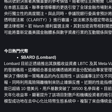
格訊號對決策者具備重要的參考價值。隨著現任主席鮑爾（Jerom
在本週五屆滿，聯準會領導層的更迭引發了全球金融市場對未
央行獨立性的高度關注。與此同時，參議院銀行委員會預計將
透明度法案（CLARITY）》進行審議，該法案涉及穩定幣
鍵法律框架。若 Warsh 順利當選主席，其對加密貨幣相對
可能將重新定義美國金融體系與數字資產行業的互動關係與發
今日熱門代幣
$BARD (Lombard)
Lombard 目前正透過推出其旗艦收益資產 LBTC 及其 Meta-Va
的發展格局。這種組合基金結構透過將資金分配給由專家管理
解決了傳統單一策略產品的內在局限性。該協議專注於在不同
報，同時利用風險隔離機制來防止連鎖反應。近期的性能指標顯示，Bi
款已超過 10 億美元，用戶基數突破了 38500 名參與者。目前以比
天年化收益率，顯著提升了該項目對散戶和機構投資者的吸引力。此外
模型成功地在去中心化比特幣生態系統中，複製了來自傳統金