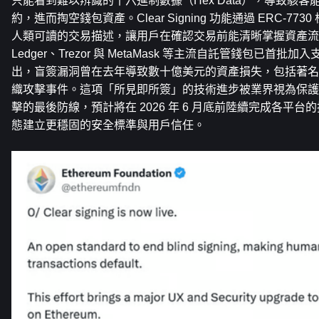
只能看到難以辨識的十六進制數據（Hex Data），導致駭
約，進而掏空錢包資產。Clear Signing 功能通過 ERC-7
人類可讀的交易描述，讓用戶在確認交易前能清晰掌握資產流
Ledger、Trezor 與 MetaMask 等主流自託管錢包已首
出，盲簽漏洞曾在去年導致數十億美元的資產損失，包括著名的
織攻擊事件。這項「所見即所簽」的技術進步被業界視為保護
擊的最後防線，預計將在 2026 年 6 月底前陸續完成各平台的
態建立更穩固的安全標準與用戶信任。