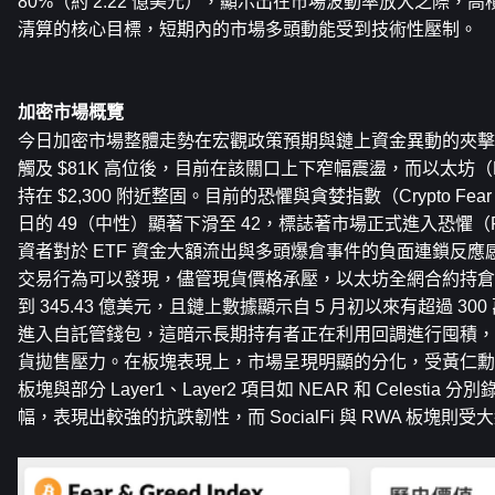
80%（約 2.22 億美元），顯示出在市場波動率放大之際，
清算的核心目標，短期內的市場多頭動能受到技術性壓制。
加密市場概覽
今日加密市場整體走勢在宏觀政策預期與鏈上資金異動的夾擊
觸及 $81K 高位後，目前在該關口上下窄幅震盪，而以太坊
持在 $2,300 附近整固。目前的恐懼與貪婪指數（Crypto Fear &
日的 49（中性）顯著下滑至 42，標誌著市場正式進入恐懼（
資者對於 ETF 資金大額流出與多頭爆倉事件的負面連鎖反
交易行為可以發現，儘管現貨價格承壓，以太坊全網合約持倉量卻
到 345.43 億美元，且鏈上數據顯示自 5 月初以來有超過 300 
進入自託管錢包，這暗示長期持有者正在利用回調進行囤積，
貨拋售壓力。在板塊表現上，市場呈現明顯的分化，受黃仁勳隨
板塊與部分 Layer1、Layer2 項目如 NEAR 和 Celestia 分別錄
幅，表現出較強的抗跌韌性，而 SocialFi 與 RWA 板塊則