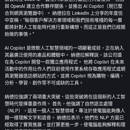
與 OpenAI 建立合作夥伴關係，並推出 AI Copilot（現已整
合到網頁瀏覽器中）。 納德拉在 LinkedIn 上分享的年度信
中宣稱，“每個客戶解決方案領域和我們技術堆棧的每一層
都將針對人工智能時代進行重新構想。而這正是我們已經開
始做的事情。”
AI Copilot 是微軟人工智慧領域的一項顯著成就，正在納入
其最廣泛使用的產品和體驗中。 納德拉解釋說，該公司還
在為 Copilot 開發一款獨立應用程式。 他將 Copilot 在未來
活動中的作用比作人們目前使用作業系統存取應用程式或網
頁瀏覽器造訪網站的方式，並將 Copilot 視為購物、編碼、
分析、學習、創作等不可或缺的工具。
納德拉強調了兩項重大突破，這些突破將在這個新的人工智
慧時代發揮重要作用。 首先，他強調了自然語言處理
（NLP），這是一個人工智慧領域，專注於使電腦能夠像人
類一樣理解文字和語音。 納德拉表示，他們在 NLP 方面已
經取得了實質進展，並打算更進一步，使電腦能夠解釋和理