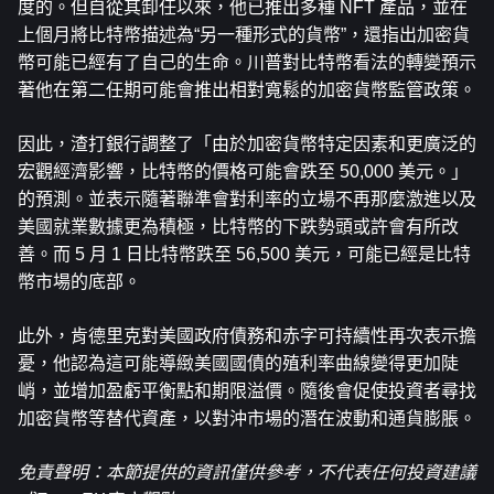
度的。但自從其卸任以來，他已推出多種 NFT 產品，並在
上個月將比特幣描述為“另一種形式的貨幣”，還指出加密貨
幣可能已經有了自己的生命。川普對比特幣看法的轉變預示
著他在第二任期可能會推出相對寬鬆的加密貨幣監管政策。
因此，渣打銀行調整了「由於加密貨幣特定因素和更廣泛的
宏觀經濟影響，比特幣的價格可能會跌至 50,000 美元。」
的預測。並表示隨著聯準會對利率的立場不再那麼激進以及
美國就業數據更為積極，比特幣的下跌勢頭或許會有所改
善。而 5 月 1 日比特幣跌至 56,500 美元，可能已經是比特
幣市場的底部。
此外，肯德里克對美國政府債務和赤字可持續性再次表示擔
憂，他認為這可能導緻美國國債的殖利率曲線變得更加陡
峭，並增加盈虧平衡點和期限溢價。隨後會促使投資者尋找
加密貨幣等替代資產，以對沖市場的潛在波動和通貨膨脹。
免責聲明：本節提供的資訊僅供參考，不代表任何投資建議