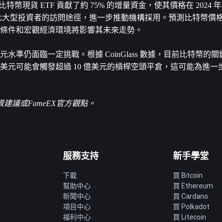
現貨 ETF 貢獻了約 75% 的增量資金，使其價格在 2024 年 
將透過簡化大型投資者的訪問途徑，進一步推動機構採用。預測比特幣價格在
市場條件和宏觀經濟環境將影響其未來走勢。
水準仍面臨一定挑戰。根據 CoinGlass 數據，目前比特幣的關
 99,000 美元可能會觸發超過 10 億美元的槓桿空頭平倉，這可能為
議或FameEX官方觀點。
服務支持
新手學堂
下載
買 Bitcoin
幫助中心
買 Ethereum
新聞中心
買 Cardano
項目中心
買 Polkadot
福利中心
買 Litecoin