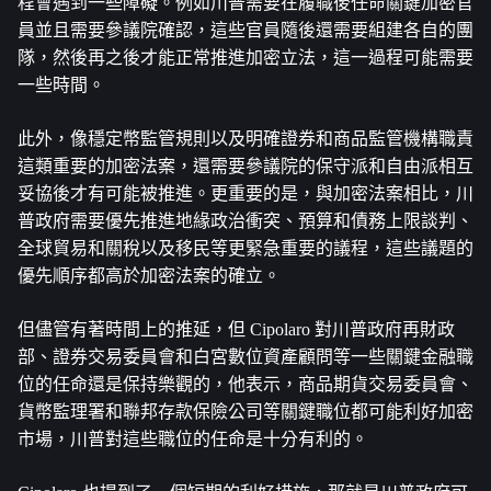
程會遇到一些障礙。例如川普需要在履職後任命關鍵加密官
員並且需要參議院確認，這些官員隨後還需要組建各自的團
隊，然後再之後才能正常推進加密立法，這一過程可能需要
一些時間。
此外，像穩定幣監管規則以及明確證券和商品監管機構職責
這類重要的加密法案，還需要參議院的保守派和自由派相互
妥協後才有可能被推進。更重要的是，與加密法案相比，川
普政府需要優先推進地緣政治衝突、預算和債務上限談判、
全球貿易和關稅以及移民等更緊急重要的議程，這些議題的
優先順序都高於加密法案的確立。
但儘管有著時間上的推延，但 Cipolaro 對川普政府再財政
部、證券交易委員會和白宮數位資產顧問等一些關鍵金融職
位的任命還是保持樂觀的，他表示，商品期貨交易委員會、
貨幣監理署和聯邦存款保險公司等關鍵職位都可能利好加密
市場，川普對這些職位的任命是十分有利的。