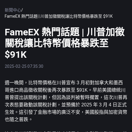
新聞中心
/
FameEX 熱門話題 | 川普加徵關稅讓比特幣價格暴跌至 $91K
FameEX 熱門話題 | 川普加徵
關稅讓比特幣價格暴跌至
$91K
2025-02-25 07:35:30
週一晚間，
比特幣
價格在川普宣布 3 月初對加拿大和墨西
哥進口商品徵收關稅後再次暴跌至 $91K。早前美國總統川
普曾提出該關稅計劃，
但因為談判被暫時擱置，這次川普再
次表態要啟動該關稅計劃，並預備於 2025 年 3 月 4 日正式
生效。這引發了金融市場的廣泛不安，美國股指與加密貨幣
也隨之普跌。