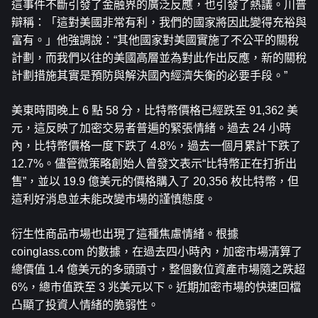
這事件不斷引發了金融界的廣泛反應，也引發了熱議。川普
辯稱：「這對美國非常有利，我們的國家將因此變得充裕與
富有。」他強調說：“其他國家對美國實施了不公平的關稅
計劃，而我們以往的美國高層並為對此作出反應，新的關稅
計劃措施其實是預防與解決國內經濟失衡的必要手段。”
美東時間晚上 6 點 58 分，比特幣價格已經跌至 91,362 美
元，這反映了加密交易者普遍的緊張情緒。過去 24 小時
內，比特幣價格一度下跌了 4.8%，過去一個月累計下跌了 
12.7%。儘管微策略創始人曾發文表示“比特幣正在打折出
售”，並以 19.9 億美元的價格購入了 20,356 枚比特幣，但
這利好消息並未能改變市場的謹慎態度。
衍生性商品市場也出現了這種焦慮情緒。根據 
coinglass.com 的數據，在過去四小時內，加密市場清算了
總價值 1.4 億美元的多頭頭寸，整個數位資產市場隨之跌超 
6%，總市值跌至 3 兆美元以下。近期加密市場的快速回檔
凸顯了投資人情緒的脆弱性。