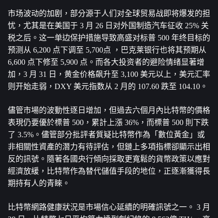
市场波动的加剧，部分源于人们对全球贸易战即将爆发的担
忧，尤其是在美国于 3 月 26 日对外国制造汽车征收 25% 关
税之后。这一单边保护措施导致高盛对标普 500 年终目标的
预测从 6,200 点下调至 5,700点 ，巴克莱银行也将其预期从 
6,600 点下修至 5,900 点。而各大投资者的避险情绪显著增
加，3 月 31 日，黄金价格飙升至 3,100 美元以上，美元汇率
则开始走弱，DXY 美元指数从 2 月的 107.60 跌至 104.10。
儘管市場的波動性逐日增加，但過去六個月內比特幣的價格
表現仍要優於標普 500，累計上漲 36%，而標普 500 則下跌
了 3.5%。儘管部分批評者質疑比特幣作為「數位黃金」或
非相關性資產的潛力有待評估，但鏈上多項指標卻顯示出相
反的訊號。隨著各國央行傾向採取更寬鬆的貨幣政策以應對
經濟放緩，比特幣作為替代儲值手段的地位，正逐漸獲得長
期持有人的青睞。
比特幣網路健康狀況是市場信心延續的明確訊號之一。 3 月 