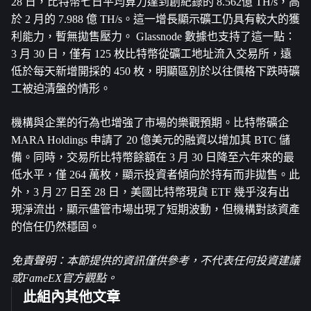
28 日，比特幣七日平均算力達到創紀錄的 8.562億 TH/s，高
於 2 月的 7.988 億 TH/s。這一增長顯示礦工仍具有較大的獲
利能力，暫無拋售壓力。 Glassnode 數據也支持了這一點： 
3 月 30 日，僅有 125 枚比特幣從礦工地址流入交易所，遠
低於每天新增開採的 450 枚，明顯區別於以往價格下跌時礦
工被迫清盤的情形。
機構與企業的行為也增強了市場的樂觀預期。比特幣礦企 
MARA Holdings 申請了 20 億美元的融資以增加其 BTC 儲
備。同時，交易所比特幣餘額在 3 月 30 日降至六年來的最
低水平，僅 264 萬枚，顯示投資者傾向於持有而非拋售。此
外，3 月 27 日至 28 日，美國比特幣現貨 ETF 幾乎沒有出
現淨流出，顯示儘管市場出現了短期波動，但機構對該資產
的信任仍然穩固。
免責聲明：本節提供的資訊僅供參考，不代表任何投資建議
或FameEX官方觀點。
此組內其他文章