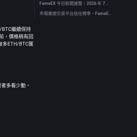
FameEX 今日新聞速覽｜2026 年 7 月 29 日
市場重塑交易平台信任標準，FameEX 以八年穩健營運持續服務全球用戶
H/BTC繼續保持
稿前，價格稍有回
ETH/BTC匯
資者多看少動，