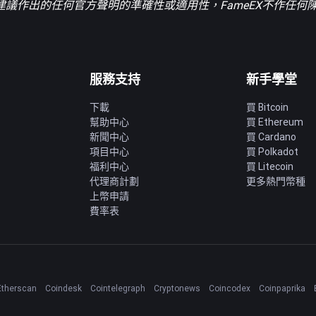
議作出的任何官方聲明的準確性或適用性，FameEX不作任何
服務支持
新手學堂
下載
買 Bitcoin
幫助中心
買 Ethereum
新聞中心
買 Cardano
項目中心
買 Polkadot
福利中心
買 Litecoin
代理商計劃
更多熱門幣種
上幣申請
費率表
Etherscan
Coindesk
Cointelegraph
Cryptonews
Coincodex
Coinpaprika