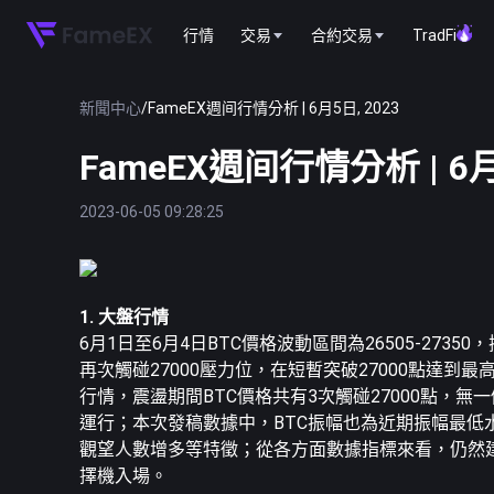
行情
交易
合約交易
TradFi
新聞中心
/
FameEX週间行情分析 | 6月5日, 2023
FameEX週间行情分析 | 6月
2023-06-05 09:28:25
1. 大盤行情
6月1日至6月4日
BTC
價格波動區間為26505-2735
再次觸碰27000壓力位，在短暫突破27000點達到最
行情，震盪期間BTC價格共有3次觸碰27000點，無
運行；本次發稿數據中，BTC振幅也為近期振幅最低
觀望人數增多等特徵；從各方面數據指標來看，仍然建
擇機入場。