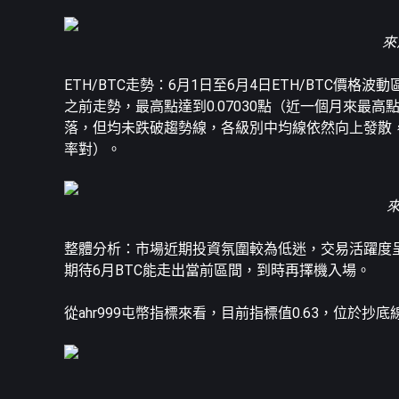
來源
ETH
/BTC走勢：6月1日至6月4日ETH/BTC價格波動區
之前走勢，最高點達到0.07030點（近一個月來最
落，但均未跌破趨勢線，各級別中均線依然向上發散，
率對）。
來
整體分析：市場近期投資氛圍較為低迷，交易活躍度呈
期待6月BTC能走出當前區間，到時再擇機入場。
從ahr999屯幣指標來看，目前指標值0.63，位於抄