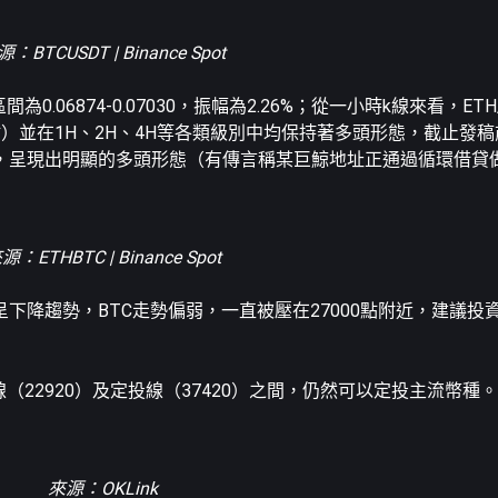
：BTCUSDT | Binance Spot
間為0.06874-0.07030，振幅為2.26%；從一小時k線來看，ET
高點）並在1H、2H、4H等各類級別中均保持著多頭形態，截止發
呈現出明顯的多頭形態（有傳言稱某巨鯨地址正通過循環借貸做多
源：ETHBTC | Binance Spot
下降趨勢，BTC走勢偏弱，一直被壓在27000點附近，建議投
底線（22920）及定投線（37420）之間，仍然可以定投主流幣種。
來源：OKLink