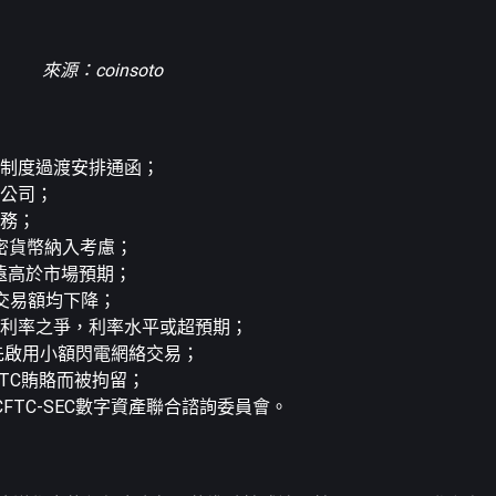
來源：coinsoto
牌制度過渡安排通函；
密公司；
服務；
加密貨幣納入考慮；
，遠高於市場預期；
權交易額均下降；
部的利率之爭，利率水平或超預期；
會先啟用小額閃電網絡交易；
BTC賄賂而被拘留；
FTC-SEC數字資產聯合諮詢委員會。