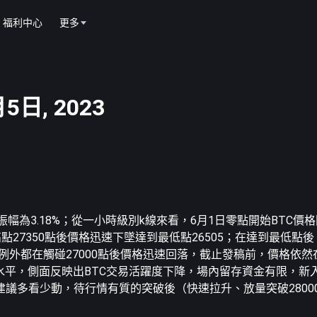
福利中心
更多
5日, 2023
0，振幅為3.18%；從一小時級別k線來看，6月1日零點開始BTC
高點27350點後價格迅速下墜達到最低點26505；在達到最低點後
一例外都在觸碰27000點後價格迅速回落，截止發稿前，價格依然在
水平，側面反映出BTC交易活躍度下降，場內留存資金有限，新
議多看少動，待行情有質的突破後（快速拉升、放量突破2800