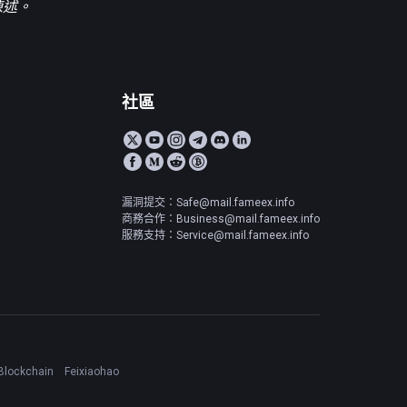
陳述。
社區
漏洞提交：Safe@mail.fameex.info
商務合作：Business@mail.fameex.info
服務支持：Service@mail.fameex.info
Blockchain
Feixiaohao