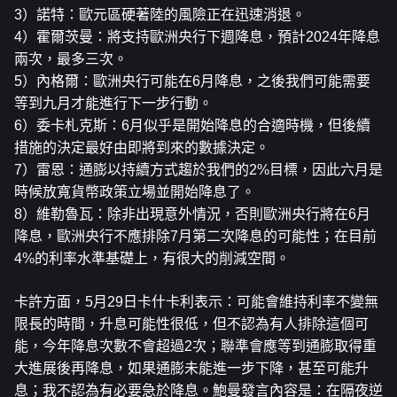
3）諾特：歐元區硬著陸的風險正在迅速消退。
4）霍爾茨曼：將支持歐洲央行下週降息，預計2024年降息
兩次，最多三次。
5）內格爾：歐洲央行可能在6月降息，之後我們可能需要
等到九月才能進行下一步行動。
6）委卡札克斯：6月似乎是開始降息的合適時機，但後續
措施的決定最好由即將到來的數據決定。
7）雷恩：通膨以持續方式趨於我們的2%目標，因此六月是
時候放寬貨幣政策立場並開始降息了。
8）維勒魯瓦：除非出現意外情況，否則歐洲央行將在6月
降息，歐洲央行不應排除7月第二次降息的可能性；在目前
4%的利率水準基礎上，有很大的削減空間。
卡許方面，5月29日卡什卡利表示：可能會維持利率不變無
限長的時間，升息可能性很低，但不認為有人排除這個可
能，今年降息次數不會超過2次；聯準會應等到通膨取得重
大進展後再降息，如果通膨未能進一步下降，甚至可能升
息；我不認為有必要急於降息。鮑曼發言內容是：在隔夜逆