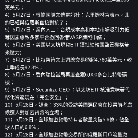
萬美元；
4）5月27日，根據國際文傳電訊社：克里姆林宮表示，北
約已經與俄羅斯直接對抗了；
5）5月27日，業內人士：合規成本高和本地市場吸引力低
等因素導致多家平台撤回香港VASP牌照申請；
6）5月27日，美國以太坊現貨ETF獲批給韓國監管機構帶
來壓力;
7）5月27日，比特幣符文上週總交易額超4,760萬美元，較
上季成長92.3%；
8）5月27日，委內瑞拉當局再度查獲6,000多台比特幣礦
機；
9）5月27日，Securitize CEO ：以太坊ETF核准意味著代
幣化資產現在「完全安全」；
10）5月28日，調查：33%的受訪美國選民會在投票前考慮
候選人對加密貨幣的立場；
11）5月28日，全球加密貨幣持有者數量突破5.6億，佔全
球人口的6.8%；
12）5月28日，全球加密貨幣交易所的俄羅斯用戶流量激