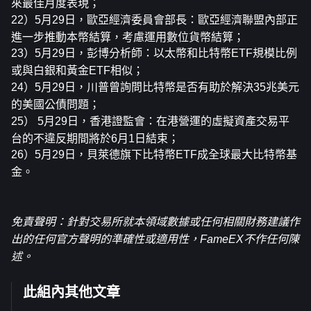
來最佳月度表現；
22）5月29日，歐亞經濟委員會部長：歐亞經濟聯盟內部正
進一步推動本幣結算，考慮運用數位貨幣結算；
23）5月29日，彭博分析師：以太幣和比特幣ETF規模比例
或與白銀和黃金ETF相似；
24）5月29日，川普曾詢問比特幣是否有助於解決35兆美元
的美國公債問題；
25） 5月29日，香港證監會：在港營運的虛擬資產交易平
台的不違反期間將於6月1日結束；
26）5月29日，貝萊德旗下比特幣ETF成全球最大比特幣基
金。
免責聲明：針對交易所就本領域數據或任何相關財務建議作
出的任何官方聲明的準確性或適用性，FameEX不作任何陳
述。
此組內其他文章