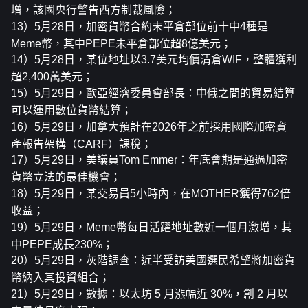
增，該國央行警告西方制裁風險；
13）5月28日，加密貨幣合約未平倉部位前十中4種是
Meme幣，其中PEPE未平倉部位超8億美元；
14）5月28日，某位地址以3.7美元均價清倉WIF，整體獲利
超2,400萬美元；
15）5月29日，歐亞經濟委員會部長：中俄之間的貿易結算
可以運用數位貨幣結算；
16）5月29日，加拿大預計在2026年之前採用國際加密資
產報告架構（CARF）課稅；
17）5月29日，美議員Tom Emmer：年底會期是通過加密
貨幣立法的最佳機會；
18）5月29日，某交易員5小時內，在MOTHER獲得762倍
收益；
19）5月29日，Meme幣每日活躍地址數近一個月激增，其
中PEPE成長230%；
20）5月29日，灰階調查：近半受訪美國選民希望將加密貨
幣納入其投資組合；
21）5月29日，數據：以太坊 5 月漲幅近 30%，創 2 月以