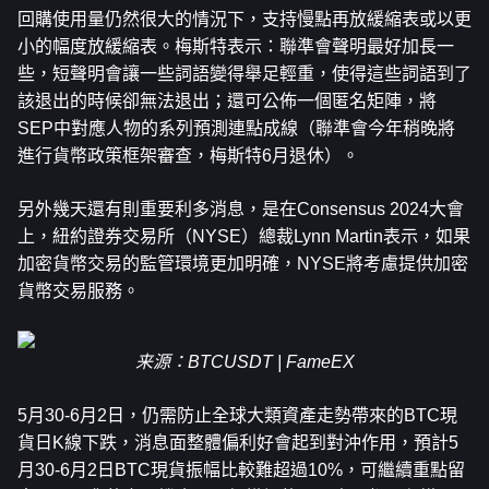
回購使用量仍然很大的情況下，支持慢點再放緩縮表或以更
小的幅度放緩縮表。梅斯特表示：聯準會聲明最好加長一
些，短聲明會讓一些詞語變得舉足輕重，使得這些詞語到了
該退出的時候卻無法退出；還可公佈一個匿名矩陣，將
SEP中對應人物的系列預測連點成線（聯準會今年稍晚將
進行貨幣政策框架審查，梅斯特6月退休）。
另外幾天還有則重要利多消息，是在Consensus 2024大會
上，紐約證券交易所（NYSE）總裁Lynn Martin表示，如果
加密貨幣交易的監管環境更加明確，NYSE將考慮提供加密
貨幣交易服務。
来源：BTCUSDT | FameEX
5月30-6月2日，仍需防止全球大類資產走勢帶來的BTC現
貨日K線下跌，消息面整體偏利好會起到對沖作用，預計5
月30-6月2日BTC現貨振幅比較難超過10%，可繼續重點留