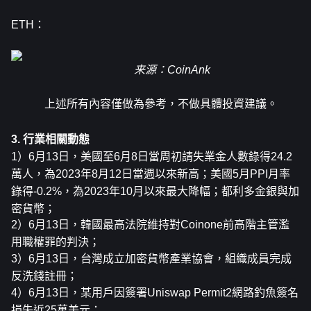
ETH：
来源：CoinAnk
上述所有內容僅做為參考，不做具體投資建議。
3. 行業相關動態
1）6月13日，美國至6月8日當周初請失業金人數錄得24.2
萬人，為2023年8月12日當週以來新高；美國5月PPI月率
錄得-0.2%，為2023年10月以來最大降幅；都利多金銀與加
密貨幣；
2）6月13日，韓國最高法院維持對Coinone前高階主管濫
用職權罪的判決；
3）6月13日，台灣成立加密貨幣產業協會，組織成員完成
反洗錢註冊；
4）6月13日，某用戶因簽署Uniswap Permit2網路釣魚簽名
損失近25萬美元；