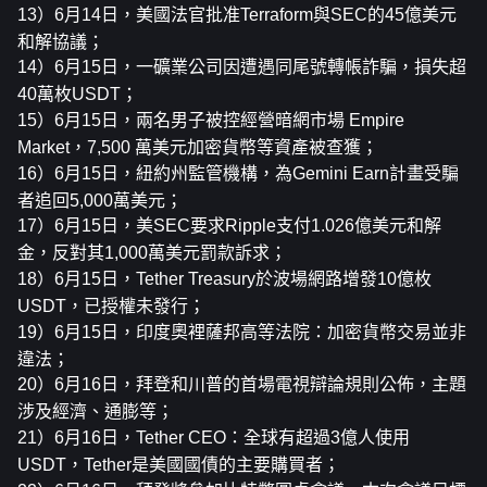
13）6月14日，美國法官批准Terraform與SEC的45億美元
和解協議；
14）6月15日，一礦業公司因遭遇同尾號轉帳詐騙，損失超
40萬枚USDT；
15）6月15日，兩名男子被控經營暗網市場 Empire 
Market，7,500 萬美元加密貨幣等資產被查獲；
16）6月15日，紐約州監管機構，為Gemini Earn計畫受騙
者追回5,000萬美元；
17）6月15日，美SEC要求Ripple支付1.026億美元和解
金，反對其1,000萬美元罰款訴求；
18）6月15日，Tether Treasury於波場網路增發10億枚
USDT，已授權未發行；
19）6月15日，印度奧裡薩邦高等法院：加密貨幣交易並非
違法；
20）6月16日，拜登和川普的首場電視辯論規則公佈，主題
涉及經濟、通膨等；
21）6月16日，Tether CEO：全球有超過3億人使用
USDT，Tether是美國國債的主要購買者；