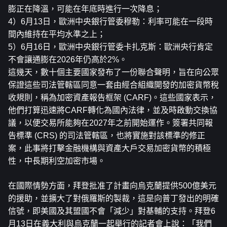
膨正在降溫，可能在年底時進行一次降息；
4）6月13日，歐洲中央銀行管委穆勒：利率可能在一段時
間內維持在平均水準之上；
5）6月16日，歐洲中央銀行管委卡扎克斯：歐洲央行肯定
不會讓通膨在2026年仍高於2%。
這幾天，數十個主要國家發布了一份聯合聲明，旨在向公眾
保證這些司法管轄區同意一套由經合組織開發的加密貨幣稅
收規則，稱為加密資產報告框架 (CARF)。這些國家表示，
他們打算迅速將CARF轉化為國內法律，並及時啟動交換協
議，以便交易所能夠在2027年之前開始運作。簽署共同報
告標準 (CRS) 的司法管轄區，也將實施對該標準的修正
案，此事將打擊金融機構與資產大戶交易加密貨幣的積極
性，中長期利空加密市場。
在國際情勢方面，拜登批准了計畫向烏克蘭提供500億美元
的援助，並擴大了對俄羅斯的製裁，這是向普丁發出的明確
信號，即美國及其盟國不會「減少」對基輔的支持。拜登6
月13日在義大利與烏克蘭一起舉行的記者會上說：「我們