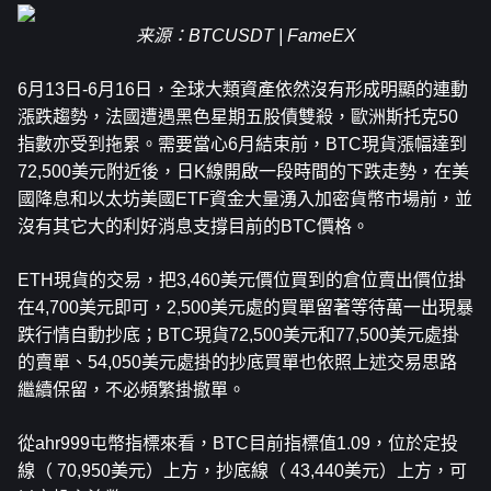
来源：BTCUSDT | FameEX
6月13日-6月16日，全球大類資產依然沒有形成明顯的連動
漲跌趨勢，法國遭遇黑色星期五股債雙殺，歐洲斯托克50
指數亦受到拖累。需要當心6月結束前，BTC現貨漲幅達到
72,500美元附近後，日K線開啟一段時間的下跌走勢，在美
國降息和以太坊美國ETF資金大量湧入加密貨幣市場前，並
沒有其它大的利好消息支撐目前的BTC價格。
ETH
現貨的交易，把3,460美元價位買到的倉位賣出價位掛
在4,700美元即可，2,500美元處的買單留著等待萬一出現暴
跌行情自動抄底；BTC現貨72,500美元和77,500美元處掛
的賣單、54,050美元處掛的抄底買單也依照上述交易思路
繼續保留，不必頻繁掛撤單。
從ahr999屯幣指標來看，BTC目前指標值1.09，位於定投
線（ 70,950美元）上方，抄底線（ 43,440美元）上方，可