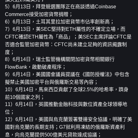
5）6月13日，拜登競選團隊正在商談透過Coinbase 
Commerce接受加密貨幣捐贈；
6）6月13日，土耳其里拉加密貨幣市佔率創新高；
7）6月13日，美SEC堅持對ETH屬性的不確定立場，而
CFTC確認ETH屬性為「商品」；美SEC主席評論CFTC是
否適合監管加密貨幣：CFTC尚未建立足夠的資訊揭露制
度；
8）6月14日，瑞士監管機構關閉加密貨幣相關銀行
FlowBank，啟動破產程序；
9）6月14日，美國國會議員提議在《國防授權法》中包含
擬禁止美國加密平台與俄羅斯交易等內容；
10）6月14日，馬來西亞貢獻了全球2.5%的哈希率，躋身
前10個國家之列；
11）6月14日，英國推動金融科技與數位資產全球領導地
位；
12）6月14日，美國與烏克蘭簽署雙邊安全協議，明確了美
國對烏克蘭的長期支持；G7就利用凍結的俄羅斯資產利
息，向烏克蘭提供500億美元貸款達成協議；