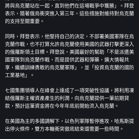
將與烏克蘭站在一起，直到他們在這場戰爭中獲勝」。拜登
表示，隨著俄烏衝突進入第三年，這些措施對維持對烏克蘭
的支持至關重要。
同時，拜登表示，他堅持自己的決定，不部署美國軍隊在烏
克蘭作戰，也不打算允許烏克蘭使用美國的武器打擊更深入
的俄羅斯領土目標。拜登說，美國最好的幫助「不是派遣美
國軍隊到烏克蘭作戰，而是提供武器和彈藥，擴大情報共
享，繼續訓練勇敢的烏克蘭軍隊」，並「投資烏克蘭的國防
工業基地」。
七國集團領導人在峰會上達成了一項突破性協議，將利用凍
結俄羅斯主權資產產生的利潤，向烏克蘭提供一筆前期貸
款，預計這筆資金將在今年年底前開始流入烏克蘭。
在美國為主的多國調解下，以色列軍隊暫停進攻，哈馬斯提
出停火條件，雙方本輪衝突徹底結束還需要一些時間。