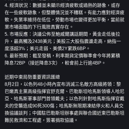
4. 經濟狀況：數據並未顯示經濟疲軟或過熱的跡象，或存
在一些疲軟跡象，但整體情況並不糟糕。有能力應對經濟疲
軟。失業率維持在低位，勞動市場也變得更加平衡，當前就
業市場面臨的下行風險真實存在。
5. 市場反應：決議公佈至鮑威爾講話期間，黃金走低後拉
升，最高觸及2438美元；美股三大股指震盪走高，納指一
度漲超3%；美元走弱、美債2Y累跌6BP。
6. 最新預期：截至發稿，利率期貨定價聯準會今年將累積
降息72BP（接近降息3次），較會前上行逾4BP。
近期中東局勢重要資訊匯總
8月2日，以色列48小時內宣布消滅三名敵方高級將領：黎
巴嫩真主黨高級指揮官舒克爾、巴勒斯坦哈馬斯領導人哈尼
亞、哈馬斯軍事部門首領戴夫；以色列針對哈馬斯指揮官戴
夫的空襲造成90死300傷；哈馬斯無限期凍結停火和人員交
換協議談判；中國駐巴勒斯坦辦事處與聯合國近東巴勒斯坦
難民救濟和工程處，簽署捐款協議。