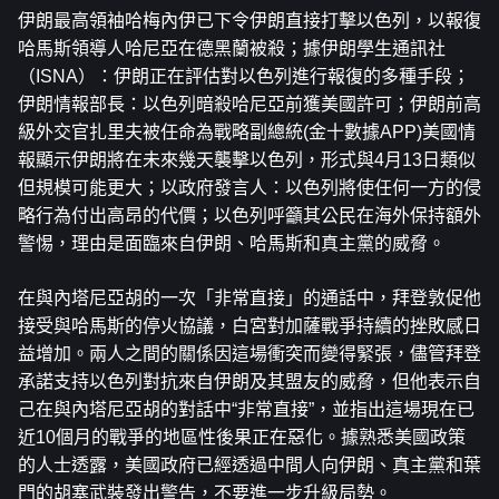
伊朗最高領袖哈梅內伊已下令伊朗直接打擊以色列，以報復
哈馬斯領導人哈尼亞在德黑蘭被殺；據伊朗學生通訊社
（ISNA）：伊朗正在評估對以色列進行報復的多種手段；
伊朗情報部長：以色列暗殺哈尼亞前獲美國許可；伊朗前高
級外交官扎里夫被任命為戰略副總統(金十數據APP)美國情
報顯示伊朗將在未來幾天襲擊以色列，形式與4月13日類似
但規模可能更大；以政府發言人：以色列將使任何一方的侵
略行為付出高昂的代價；以色列呼籲其公民在海外保持額外
警惕，理由是面臨來自伊朗、哈馬斯和真主黨的威脅。
在與內塔尼亞胡的一次「非常直接」的通話中，拜登敦促他
接受與哈馬斯的停火協議，白宮對加薩戰爭持續的挫敗感日
益增加。兩人之間的關係因這場衝突而變得緊張，儘管拜登
承諾支持以色列對抗來自伊朗及其盟友的威脅，但他表示自
己在與內塔尼亞胡的對話中“非常直接”，並指出這場現在已
近10個月的戰爭的地區性後果正在惡化。據熟悉美國政策
的人士透露，美國政府已經透過中間人向伊朗、真主黨和葉
門的胡塞武裝發出警告，不要進一步升級局勢。