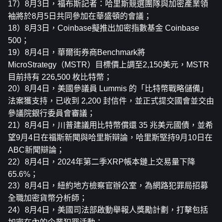
17）8月3日，福布斯記者：哈里斯競選團隊與加密產業領
袖將於8月5日共同參加在華盛頓的會議；
18）8月3日，Coinbase擬推出加密指數基金 Coinbase 
500；
19）8月4日，華爾街券商Benchmark將
MicroStrategy（MSTR）目標價上調至2,150美元，MSTR
目前持有 226,500 枚比特幣；
20）8月4日，美國參議員 Lummis 的「比特幣戰略儲備」
法案獲支持，已收到 2,200 封信件，並正式提交國會並交由
參議院銀行委員會審議；
21）8月4日，川普建議用比特幣償還 35 兆美元國債，並希
望9月4日在福斯新聞與哈里斯辯論，哈里斯堅持9月10日在
ABC新聞辯論；
22）8月4日，2024年第二季XRP帳本鏈上交易量下降
65.6%；
23）8月4日，紐約地方檢察官辦公室，為網路犯罪局招募
全職加密貨幣分析師；
24）8月4日，美國司法部啟動舉報人獎勵計劃，打擊包括