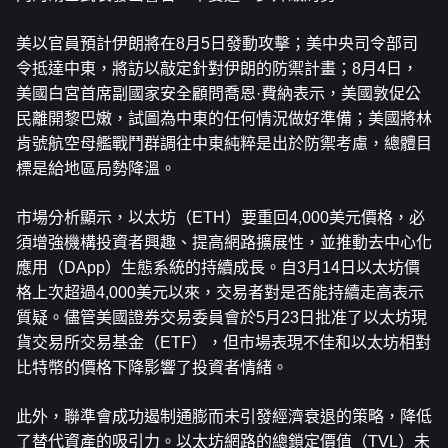
美以官員預計伊朗將在8月5日發動攻擊；美中央司令部司
令抵達中東，將訪以敲定針對伊朗的防禦計畫；8月4日，
美國白宮首席副國家安全顧問喬恩·費納表示，美國敦促公
民離開黎巴嫩，試圖為中東的任何情況做好準備；美國將林
肯號航空母艦戰鬥群調往中東純粹是出於防禦考慮，總體目
標是給地區局勢降溫。
市場分析顯示，以太坊（ETH）要重回4,000美元價格，必
須增強機構投資者興趣、提高網路擴展性，並推動去中心化
應用（DApp）生態系統的持續成長。自3月14日以太坊價
格上次超過4,000美元以來，交易者對是否能持續走高表示
質疑。儘管美國證券交易委員會於5月23日批准了以太坊現
貨交易所交易基金（ETF），但市場表現不佳和以太坊相對
比特幣的價格下降影響了投資者情緒。
此外，聯準會成功遏制通膨而未引發經濟衰退的策略，降低
了替代資產的吸引力。以太坊網路的總鎖定價值（TVL）未