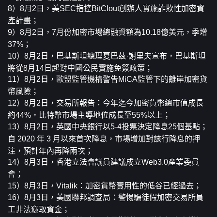
8）8月2日，美SEC指控BitClout創辦人實施詐欺性加密資
產計畫；
9）8月2日，7月份加密市場總融資額為10.18億美元，季增
37%；
10）8月2日，巴基斯坦總理夏巴茲·謝里夫宣布，巴基斯坦
將從8月14日起對中國公民實施免簽政策；
11）8月2日，歐盟監管機構警告MiCA監管下的離岸加密貨
幣風險；
12）8月2日，交易所報告：今年迄今加密貨幣總市值成長
約44%，比特幣市場主導地位成長至55%以上；
13）8月2日，英國中央銀行以5-4投票決定降息25個基點；
自 2020 年 3 月以來首次降息，市場增加對該行降息的押
注，預計年內再降兩次；
14）8月3日，香港立法會議員建議成立Web3.0產業委員
會；
15）8月3日，Vitalik：加密貨幣實用性的低谷已經過去；
16）8月3日，美國聯邦調查局：警惕騙徒假加密交易所員
工非法竊取資金；