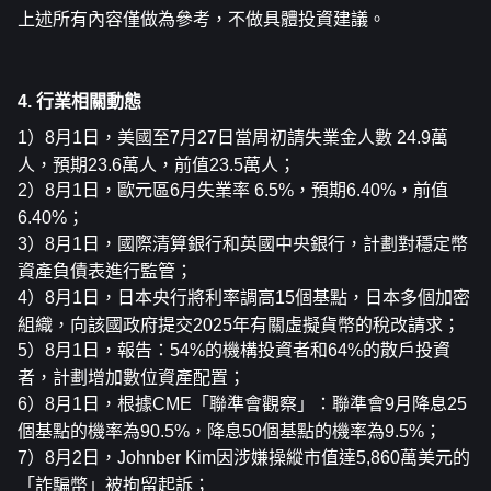
上述所有內容僅做為參考，不做具體投資建議。
4. 行業相關動態
1）8月1日，美國至7月27日當周初請失業金人數 24.9萬
人，預期23.6萬人，前值23.5萬人；
2）8月1日，歐元區6月失業率 6.5%，預期6.40%，前值
6.40%；
3）8月1日，國際清算銀行和英國中央銀行，計劃對穩定幣
資產負債表進行監管；
4）8月1日，日本央行將利率調高15個基點，日本多個加密
組織，向該國政府提交2025年有關虛擬貨幣的稅改請求；
5）8月1日，報告：54%的機構投資者和64%的散戶投資
者，計劃增加數位資產配置；
6）8月1日，根據CME「聯準會觀察」：聯準會9月降息25
個基點的機率為90.5%，降息50個基點的機率為9.5%；
7）8月2日，Johnber Kim因涉嫌操縱市值達5,860萬美元的
「詐騙幣」被拘留起訴；