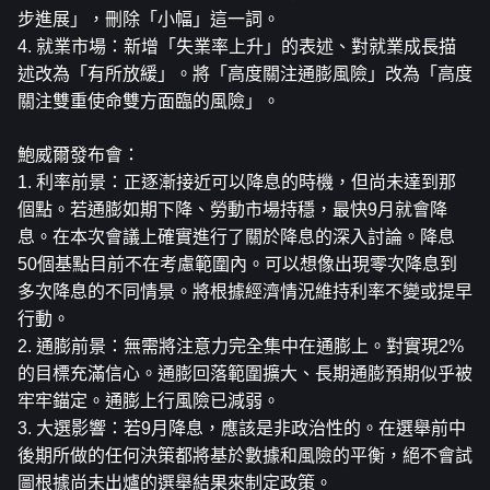
步進展」，刪除「小幅」這一詞。
4. 就業市場：新增「失業率上升」的表述、對就業成長描
述改為「有所放緩」。將「高度關注通膨風險」改為「高度
關注雙重使命雙方面臨的風險」。
鮑威爾發布會：
1. 利率前景：正逐漸接近可以降息的時機，但尚未達到那
個點。若通膨如期下降、勞動市場持穩，最快9月就會降
息。在本次會議上確實進行了關於降息的深入討論。降息
50個基點目前不在考慮範圍內。可以想像出現零次降息到
多次降息的不同情景。將根據經濟情況維持利率不變或提早
行動。
2. 通膨前景：無需將注意力完全集中在通膨上。對實現2%
的目標充滿信心。通膨回落範圍擴大、長期通膨預期似乎被
牢牢錨定。通膨上行風險已減弱。
3. 大選影響：若9月降息，應該是非政治性的。在選舉前中
後期所做的任何決策都將基於數據和風險的平衡，絕不會試
圖根據尚未出爐的選舉結果來制定政策。