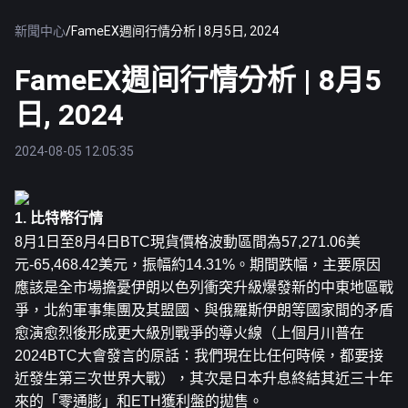
新聞中心
/
FameEX週间行情分析 | 8月5日, 2024
FameEX週间行情分析 | 8月5
日, 2024
2024-08-05 12:05:35
1. 比特幣行情
8月1日至8月4日
BTC
現貨價格波動區間為57,271.06美
元-65,468.42美元，振幅約14.31%。期間跌幅，主要原因
應該是全市場擔憂伊朗以色列衝突升級爆發新的中東地區戰
爭，北約軍事集團及其盟國、與俄羅斯伊朗等國家間的矛盾
愈演愈烈後形成更大級別戰爭的導火線（上個月川普在
2024BTC大會發言的原話：我們現在比任何時候，都要接
近發生第三次世界大戰），其次是日本升息終結其近三十年
來的「零通膨」和ETH獲利盤的拋售。