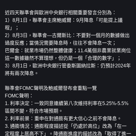
近四天聯準會與歐洲中央銀行相關重要發言分別為：
1）8月1日，聯準會主席鮑威爾：9月降息「可能提上議
程」；
2）8月3日，聯準會—古爾斯比：不要對一個月的數據做出
過度反應；當情況需要降息時，往往不會降息一次；
巴爾金：就業市場仍然整體健康；11.4萬個非農業就業崗位
這一數據雖然不算理想，但仍是一個「合理的數字」；
3）8月1日，歐洲中央銀行管委斯圖納拉斯：仍預計2024年
將有兩次降息。
聯準會FOMC聲明及鮑威爾發布會重點一覽
FOMC聲明：
1. 利率決定：一致同意連續第八次維持利率在5.25%-5.5%
區間不變，符合市場預期。
2. 利率前景：重申在對通膨有更大信心之前不會降息。
3. 通膨情況：通膨程度描述從「仍處於高位」改為「在一
定程度上居高不下」。降通膨進度的描述改為「取得了進一