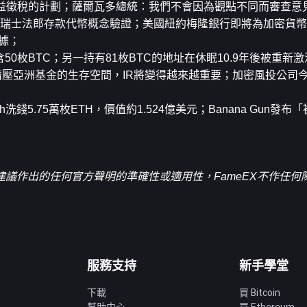
場收益徵稅的計劃；薩爾瓦多總統：我們不會因為觀點不同而審查意
數位瑞士法郎存款代幣概念驗證；美國紐約梅隆銀行即將為加密貨幣
據；
50枚BTC；另一持有81枚BTC的地址在休眠10.9年後被重新
基金正在擠壓亞洲基金的生存空間，IR將變得越來越重要；加密風投公
ash洗錢5.75萬枚ETH，價值約1.524億美元；Banana Gun發
議作出的任何官方聲明的準確性或適用性，FameEX不作任何
服務支持
新手學堂
下載
買 Bitcoin