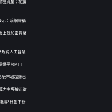
置加密資產；花旗
表示：暗網聲稱
聽證會上就加密貨幣
來規範人工智慧
競平台MTT 
降息後市場趨勢已
幣算力主導權正從
連續3日創下新