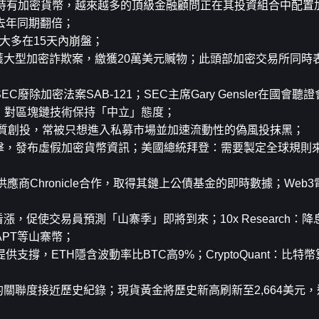
波人開始持有加密貨幣，越來越多的頂級金融顧問正在其投資組合中配
去年同期翻倍；
目大多在15天內崩盤；
破獲大型加密詐欺案，繳獲20萬美元贓物；此頭部加密交易所同時
廢除加密法案SAB-121；SEC主席Gary Gensler在國會
主席：對區塊鏈技術保持「中立」態度；
業眾多優質創投，常被只想進入私募市場並加速流動性的偽風投抹黑；
駭客攻擊，發布虛假加密貨幣資訊；美國總統拜登：需要製定全球規則
供應商Chronicle合作，取得其鏈上公債基金的即時數據；Web3電
漲，促使交易員預測「山寨季」即將到來；10x Research：
APT等山寨幣；
供支撐，ETH隱含波動率比BTC高9%；CryptoQuant：比特
的關聯度接近歷史紀錄；現貨黃金將歷史新高刷新至2,664美元，