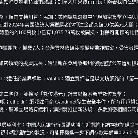
對開始降息週期持謹慎態度；加拿大中央銀行行長：隨著我們在通
貨幣，傾向支持川普；民調：美國總統選舉中呈現加密貨幣立場與
rket對2024年美國總統大選獲勝者的押注金額突破10億美元大關
特幣總量的2,100萬枚中已有1,975.79萬枚被開採，剩餘可開採的
T詐騙團夥，抓獲7人；台灣雲林偵破涉虛擬貨幣詐騙案，受害者遭詐
I和加密領域的投資成長；哈里斯在亞利桑那州的競選辦公室遭到
cbBTC遠低於業界標準；Vitalik：獨立質押者是以太坊網路的「
畫第二階段，並擴展「數位港元」計畫以探索新型數位貨幣；
轉帳；ether.fi：網域註冊商 Gandi.net發生安全事件，所有用戶
不變，鷹派立場略有緩和；澳洲將推出新法規，多數加密相關公司
量房貸利率；中國人民銀行行長潘功勝：近期將下調存款準備金率
市場流動性的狀況，可能擇機進一步下調存款準備率0.25-0.