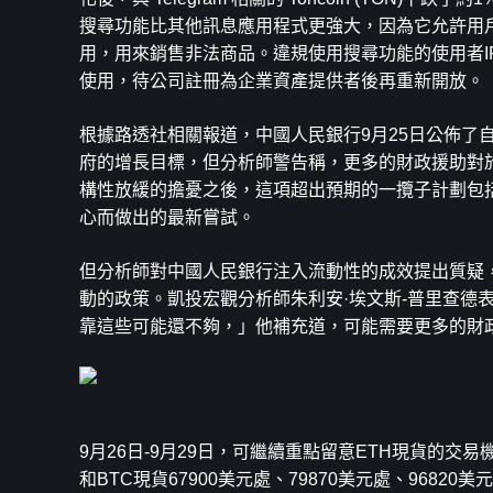
搜尋功能比其他訊息應用程式更強大，因為它允許用
用，用來銷售非法商品。違規使用搜尋功能的使用者IP
使用，待公司註冊為企業資產提供者後再重新開放。
根據路透社相關報道，中國人民銀行9月25日公佈了
府的增長目標，但分析師警告稱，更多的財政援助對
構性放緩的擔憂之後，這項超出預期的一攬子計劃包
心而做出的最新嘗試。
但分析師對中國人民銀行注入流動性的成效提出質疑
動的政策。凱投宏觀分析師朱利安·埃文斯-普里查德
靠這些可能還不夠，」他補充道，可能需要更多的財
9月26日-9月29日，可繼續重點留意
ETH
現貨的交易機
和BTC現貨67900美元處、79870美元處、9682