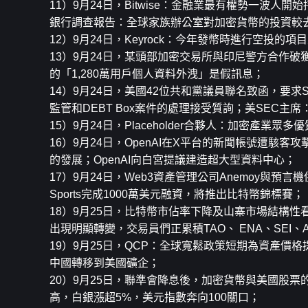
11）9月24日，Bitwise：金融業最有權勢一
銀行調查報告：全球家族辦公室對加密貨幣的投資較
12）9月24日，Keyrock：今年發幣時進行空投的項
13）9月24日，某頭部加密交易所與印尼警方合作
的「1,280萬用戶個人資料外洩」是假訊息；
14）9月24日，美國42位共和黨議員聯名致函，要求SEC
監管和DEBT Box案件的處理接受質詢；美SEC
15）9月24日，Placeholder合夥人：加密產
16）9月24日，OpenAI在X平台的新聞帳號遭
的發展；OpenAI向白宮提議建造超大型資料中心；
17）9月24日，Web3資產管理公司Anemoy與預言機
Sports完成1000萬美元融資，將推出比特幣錦標賽；
18）9月25日，比特幣市佔率下降及山寨市場結構性看
出現明顯轉變，交易員們正累積TAO、 ENA、SEI、
19）9月25日，QCP：全球寬鬆政策短期為資產價格提
中國轉移到美國礦企；
20）9月25日，聯準會降息後，加密貨幣與美國股票
高，白銀漲超5%，美元指數奔向100關口；