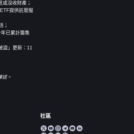
見或沒收財產；
ETF提供託管服
激活；
司今年已累計籌集
布「被盜」更新：11
陳述。
社區