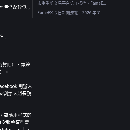
市場重塑交易平台信任標準，FameEX 以八年穩健營運持續服務全球用戶
水準仍然較低；
FameEX 今日新聞速覽｜2026 年 7 月 28 日
性；
 項贊助）、電競
助）。
ebook 創辦人
幣安創辦人趙長鵬
修改。該應用程式的
社首次報導這些變
elegram 上，