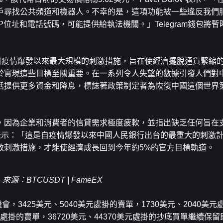
戶尋找公共頻道和機器人。不幸的是，這項功能被一些違反我們
位址和電話號碼，可能提供給執法機關。」Telegram錢包將
自疫情爆發以來最大規模的刺激措施，旨在使經濟擺脫通貨緊縮
於實現這些目標至關重要。在一系列令人失望的數據引發人們對
括提供更多資金和降息，標誌著政策制定者為恢復中國這個世界
，因為企業和消費者的信貸需求極度疲軟，並指出缺乏任何旨在
表示：「這是自疫情爆發以來中國人民銀行出台的最重大的刺激
政刺激措施，才能使經濟成長回到今年約5%的官方目標軌道。
 來源
：BTCUSDT | FameEX
會，3425美元、5040美元處掛的賣單，1730美元、2040美
0美元處掛的賣單，36720美元、44370美元處掛的抄底買單繼續保