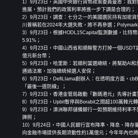
1）9月23日，英國中央銀行貨幣政策委員曼恩：我
進展，預計我們的政策利率將進一步下調是合理的；
2）9月23日，調查：七分之一的美國選民持有加密
川普稱若在2024年大選失敗，將不再參選；Polyma
3）9月23日，根據HODL15Capital監測數據，比
5.91%；
4）9月23日，中國山西省和順縣警方打掉一個USD
億元新台幣；
5）9月23日，哈里斯：若順利當選總統，將幫助A
通過法案，加強總統候選人安保；
6）9月23日，DefiLlama創辦人：在透明度方面，
「最後一道防線」；
7）9月23日，香港金管局啟動「數碼港元」先導計
8）9月23日，Upbit暫停與Borabit之間超100萬韓元
9）9月23日，澳洲聯邦儲備銀行一如預期維持利率
牌照；
10）9月24日，中國人民銀行宣布降準、降息、降存
向金融市場提供長期流動性約1萬億元；今年年內也將視