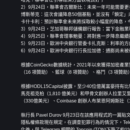
2）9月24日，聯準會古爾斯比：未來一年可能需要
博斯蒂克：這次會議降息50個基點，並沒有「鎖定
卡什卡利：預計聯準會未來將採取較小幅度的降息，今
3）9月24日，芝加哥聯邦儲備銀行報告：當下金融業
4）9月25日，聯準會理事鮑曼：將對進一步降息繼
5）9月23日，歐洲中央銀行管委卡扎克斯：利率的
6）9月24日，歐洲中央銀行行長拉加德：通膨尚未被
根據CoinGecko數據統計，2021年以來獲得加密
（16 項贊助）、籃球（8 項贊助）、格鬥（3 項贊
根據HODL15Capital披露，至少40位億萬富豪持
馬克祖克柏（1,810 億美元）和甲骨文創辦人拉里
（330億美元）、Coinbase 創辦人布萊恩阿姆斯壯
執行長 Pavel Durov 9月23日在該應用程式的一
隱私權條款現在規定，在調查犯罪行為的情況下，Tele
化後，與 Telegram 相關的 Toncoin (TON)下跌了