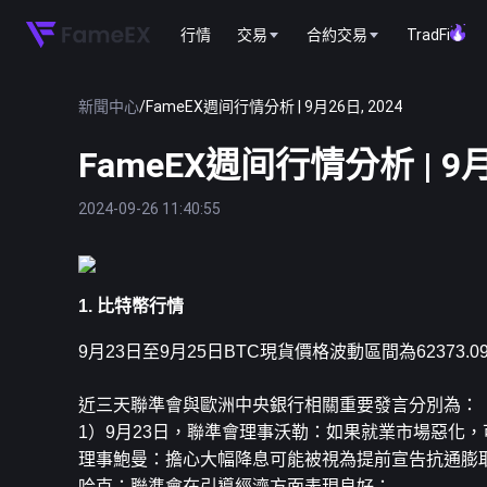
行情
交易
合約交易
TradFi
新聞中心
/
FameEX週间行情分析 | 9月26日, 2024
FameEX週间行情分析 | 9月2
2024-09-26 11:40:55
1. 比特幣行情
9月23日至9月25日
BTC
現貨價格波動區間為62373.09
近三天聯準會與歐洲中央銀行相關重要發言分別為：
1）9月23日，聯準會理事沃勒：如果就業市場惡化，
理事鮑曼：擔心大幅降息可能被視為提前宣告抗通膨
哈克：聯準會在引導經濟方面表現良好；