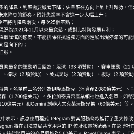
更多的降息，利率需要顯著下降；失業率在方向上呈上升趨勢，但
」未來降息的節奏，預計失業率不會進一步大幅上升；
年將再降息兩次，每次25個基點；
現況為2021年11月以來最寬鬆，或對比特幣發展有利；
續採取謹慎的態度，不能排除在抗通膨方面的進展出現停滯的可能
方向是向下的；
征服。
產業贊助最多的運動項目圍為：足球（33 項贊助）、賽車運動（21
助）、棒球（2 項贊助）、美式足球（2 項贊助）、板球（2 項贊
有比特幣。名單前三名分別為伊隆馬斯克（淨資產2,080億美元）、Fac
艾里森（1,700億美元）。多位加密貨幣產業領袖也進入名單，如
（110億美元）和Gemini 創辦人文克萊沃斯兄弟（60億美元）等。
篇貼文中表示，訊息應用程式 Telegram 對其服務條款進行了重大
gram 將在司法當局共享用戶的 IP 位址和電話號碼。在彭博
約1%。該代幣目前的交易價格為5.62美元。 Pavel Durov 表示，「在T