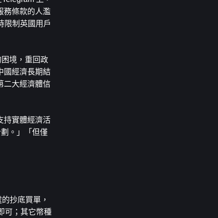
服務條款的人濫
暫時限制英國用戶
的困境，重回政
中國經濟長期結
第二大經濟體信
支持實體經濟活
計劃。」「但僅
元處的抄底買單，
留即可；其它幣種