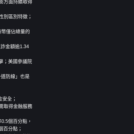
膨方面持續取得
性別區別特徵；
；
比特幣僅佔總量的
金額逾1.34
槍擊；美國參議院
第一道防線」也是
資金安全；
需取得金融服務
0.5個百分點，
5個百分點；