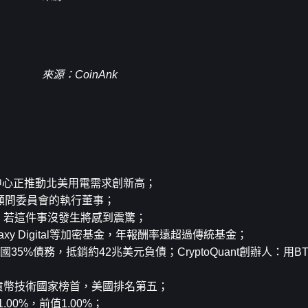
來源：CoinAnk
料中心正推動北美用電需求創新高；
資產顧問委員會的執行董事；
測：若這件事沒發生將感到震驚；
alaxy Digital等加密基金，年報酬率遠超過傳統基金；
國35%債務，抵銷約42兆美元負債；CryptoQuant創辦人：用
密貨幣技術國家榜首，美國排名第五；
00%，前值1.00%；