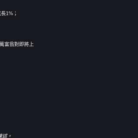
成長1%；
億萬富翁對即將上
陳述。