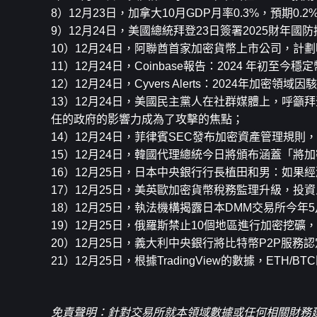
8）12月23日，加拿大10月GDP月率0.3%，預期0.2
9）12月24日，美國總統拜登23日簽署2025財年
10）12月24日，阿聯酋首家加密貨幣上市公司，計
11）12月24日，Coinbase報告：2024 年初至今
12）12月24日，Cyvers Alerts：2024年加
13）12月24日，美國民主黨人在社群媒體上，呼
任的政府的影響力成為了攻擊的焦點；
14）12月24日，菲律賓SEC發布加密資產管理規
15）12月24日，韓國代理總統今日將頒布涵蓋「
16）12月25日，日本中央銀行行長植田和男：如
17）12月25日，美英歐加密貨幣稅務監理升級，投
18）12月25日，執法機構揭露日本DMM交易所今
19）12月25日，俄羅斯禁止10個地區進行加密挖礦
20）12月25日，義大利中央銀行將比特幣P2P服務
21）12月25日，根據TradingView的數據，ETH/
免責聲明：針對交易所就本領域數據或任何相關財務建