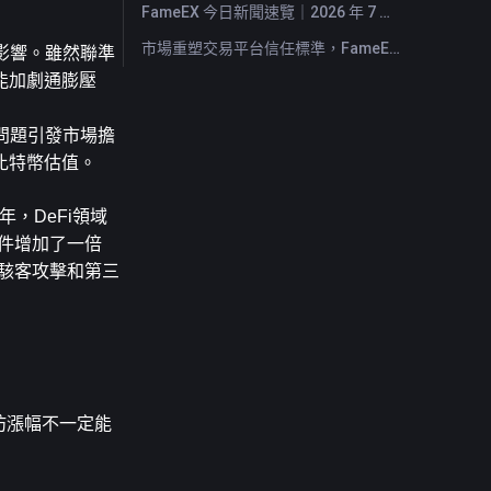
FameEX 今日新聞速覽｜2026 年 7 月 29 日
市場重塑交易平台信任標準，FameEX 以八年穩健營運持續服務全球用戶
面影響。雖然聯準
能加劇通膨壓
性問題引發市場擔
比特幣估值。
年，DeFi領域
事件增加了一倍
所駭客攻擊和第三
坊漲幅不一定能