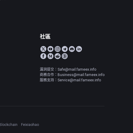
社區
漏洞提交：Safe@mail.fameex.info
商務合作：Business@mail.fameex.info
服務支持：Service@mail.fameex.info
Blockchain
Feixiaohao