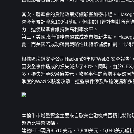
其次，聯準會的貨幣政策持續影響加密市場。 Hase
會今年累計降息100個基點，但由於川普計劃對所有進
力，迫使聯準會維持較高利率水平。
第三，美國政府債務問題或成為市場新焦點。 Hase
憂，而美國若成功落實戰略性比特幣儲備計劃，比特
根據區塊鏈安全公司Hacken的年度“Web3 安全報告
因安全事件造成的損失減少了40%。同時，由於CEX
多，損失升至6.94億美元。攻擊事件的激增主要歸
季度的WazirX駭客攻擊，這些事件涉及私鑰洩漏和
本輪牛市增量資金主要來自歐美金融機構囤積比特幣現
超過比特幣漲幅。
建議
ETH
現貨8,510美元、7,840美元、5,040美