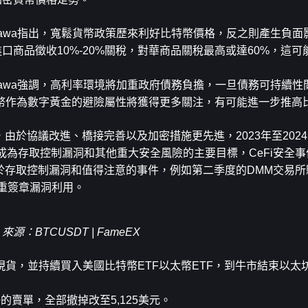
gawa指出，寬鬆貨幣政策歷來利好比特幣價格，反之則產生負
口商品徵收10%-20%關稅，對華商品關稅最高或達60%，這可
gawa強調，高利率環境將加重政府債務負擔，一旦債務可持續
幣作為數字黃金的避險屬性將獲得更多關注，有可能進一步推高
”，由於協議改進、橋接完善以及加密措施更先進，2023年至2024
成為存取控制漏洞和其他重大安全風險的主要目標，CeFi安全
因於存取控制漏洞和值得注意的事件，例如第二季度的DMM交易
多重簽章漏洞利用。
來源
：BTCUSDT | FameEX
貨，並持續買入美國比特幣ETF以太幣ETF，到牛市結束以太
元處掛的賣單，全部撤掉改至5,125美元。