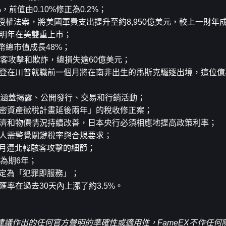
%，前值由0.10%修正為0.2%；
國防授權法案，將美國軍費支出提升至約8,950億美元，較上一財年
劃明年在美雙重上市；
穩定幣總市值成長48%；
密領域因駭客攻擊和欺詐，總損失逾60億美元；
籲拜登在川普就職前一個月將在南非出生的馬斯克驅逐出境，這位
則，涵蓋揭露、公開發行、交易和行銷活動；
將加密資產徵稅計畫延後兩年」的稅收修正案；
果經濟和物價情況持續改善，日本央行必須相應地提高政策利率；
資人需警覺關鍵稅率與合規要求；
年5月遭北韓駭客攻擊的細節；
，為期6年；
認定為「犯罪即服務」；
BTC匯率在過去30天內上漲了約3.5%。
議作出的任何官方聲明的準確性或適用性，FameEX不作任何