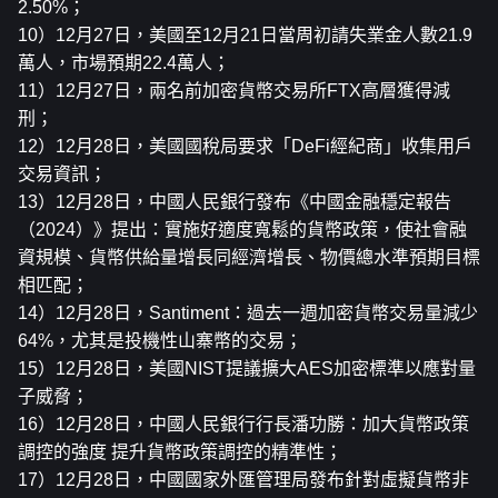
2.50%；
10）12月27日，美國至12月21日當周初請失業金人數21.9
萬人，市場預期22.4萬人；
11）12月27日，兩名前加密貨幣交易所FTX高層獲得減
刑；
12）12月28日，美國國稅局要求「DeFi經紀商」收集用戶
交易資訊；
13）12月28日，中國人民銀行發布《中國金融穩定報告
（2024）》提出：實施好適度寬鬆的貨幣政策，使社會融
資規模、貨幣供給量增長同經濟增長、物價總水準預期目標
相匹配；
14）12月28日，Santiment：過去一週加密貨幣交易量減少
64%，尤其是投機性山寨幣的交易；
15）12月28日，美國NIST提議擴大AES加密標準以應對量
子威脅；
16）12月28日，中國人民銀行行長潘功勝：加大貨幣政策
調控的強度 提升貨幣政策調控的精準性；
17）12月28日，中國國家外匯管理局發布針對虛擬貨幣非