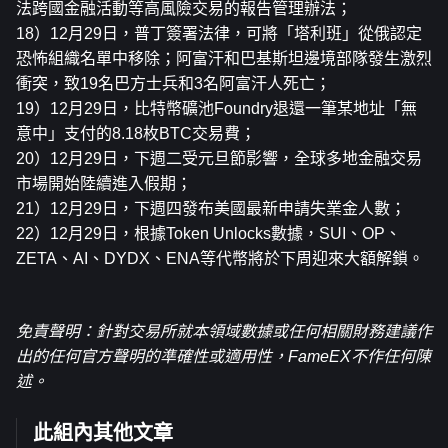
法跨國金融活動等高風險交易的報告管理辦法；
18）12月29日，普丁簽署法律，可將「塔利班」從俄認定
恐怖組織名單中移除；阿富汗和巴基斯坦邊境部隊發生激烈
衝突，致19名巴方士兵和3名阿富汗人死亡；
19）12月29日，比特幣礦池Foundry退還一筆某地址「無
意中」支付的8.18枚BTC交易費；
20）12月29日，下週二受元旦節影響，全球多地金融交易
市場開始陸續進入假期；
21）12月29日，下週四發布美國最新申請失業金人數；
22）12月29日，根據Token Unlocks數據，SUI、OP、
ZETA、AI、DYDX、ENA等代幣將於下周迎來大額解鎖。
免責聲明：針對交易所就本領域數據或任何相關財務建議作
出的任何官方聲明的準確性或適用性，FameEX不作任何陳
述。
此組內其他文章