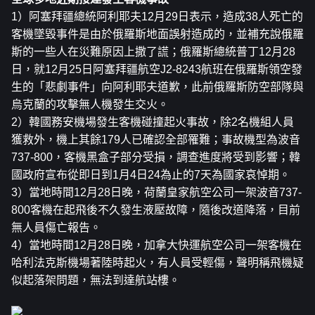
1）阿塞拜疆總統阿利耶夫12月29日表示，造成38人死亡的
客機墜毀事件是由於俄羅斯地面誤射造成的，並補充說俄羅
斯的一些人在災難原因上撒了謊；俄羅斯總統普丁12月28
日，就12月25日阿塞拜疆航空J2-8243航班在俄羅斯領空發
生的「悲劇事件」向阿利耶夫道歉，此前俄羅斯防空部隊與
烏克蘭的攻擊無人機發生交火。
2）韓國務安機場發生客機碰撞起火事故，除2名機組人員
獲救外，機上其餘179人已確認全部罹難；事故機型為波音
737-800，客機黑盒子部分受損，調查進度將受到影響；韓
國政府宣布從即日到1月4日24為止的7天為國家哀悼期。
3）當地時間12月28日晚，荷蘭皇家航空公司一架波音737-
800客機在起飛後不久發生液壓故障，隨後改道降落，目前
無人員傷亡報告。
4）當地時間12月28日晚，加拿大快運航空公司一架客機在
哈利法克斯機場著陸時起火，有人員受輕傷，聲明稱飛機疑
似起落架問題，無法到達航站樓。