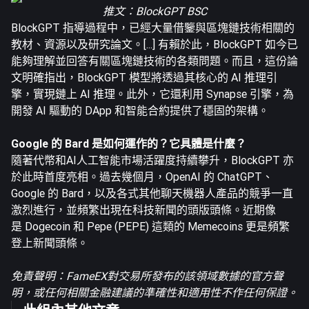
推文
：BlockGPT BSC
BlockGPT 指導過程中，已經大量借鑒與區塊鏈技術相關的
教材、資源以及研究論文。[...] 有賴於此，BlockGPT 如今已
能夠理解並回答有關區塊鏈技術的各類問題。而且，這份論
文明確指出，BlockGPT 模型將透過其核心的 AI 推理引
擎，實現鏈上 AI 推理。此外，它還利用 Synapse 引擎，為
開發 AI 驅動的 DApp 和智能合約提供了穩固的架構。
Google 的 Bard 是如何運作的？它具體是什麼？
隨著代幣和AI人工智能市場活躍度持續攀升，BlockGPT 亦
於此時首度亮相。過去幾個月，OpenAI 的 ChatGPT、
Google 的 Bard，以及各式其他聊天機器人產品的競爭一直
激烈進行，並頻繁出現在科技新聞的頭版頭條。近期像
是
Dogecoin
和 Pepe (PEPE) 這類的 Memecoins 更是頻繁
登上新聞頭條。
免責聲明：FameEX對交易所發布的該領域數據的官方聲
明，或任何相關金融建議的準確性和適用性不作任何保證。