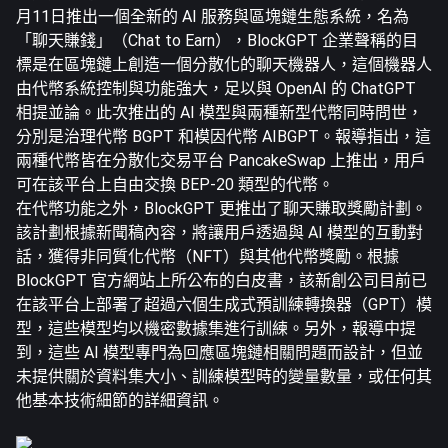
月11日推出一個全新的 AI 服務與區塊鏈生態系統，名為
「聊天賺錢」（Chat to Earn），BlockGPT 企業
聲稱
的目
標是在區塊鏈上創造一個分散化的聊天機器人，這個機器人
由代幣系統控制與功能強大，足以與 OpenAI 的 ChatGPT
相提並論。此次推出的 AI 模型與兩種新型代幣同時問世，
分別是治理代幣 BGPT 和模因代幣 AIBGPT。報導指出，這
兩種代幣皆在分散化交易平台 PancakeSwap 上推出，用戶
可在該平台上自由交換 BEP-20 類型的代幣。
在代幣功能之外，BlockGPT 更推出了聊天賺取獎勵計劃。
該計劃根據新聞稿內容，將讓用戶透過與 AI 模型的互動對
話，獲得非同質化代幣（NFT）與其他代幣獎勵。根據
BlockGPT 官方網站上所公布的
白皮書
，該新創公司目前已
在該平台上部署了超過六個生成式預訓練轉換器（GPT）模
型，這些模型均以機密數據集進行訓練。另外，報導中提
到，這些 AI 模型專門為回應區塊鏈相關問題而設計，但並
未提供關於資料集大小、訓練模型時的變量數量，或任何其
他基本技術細節的詳細資訊。