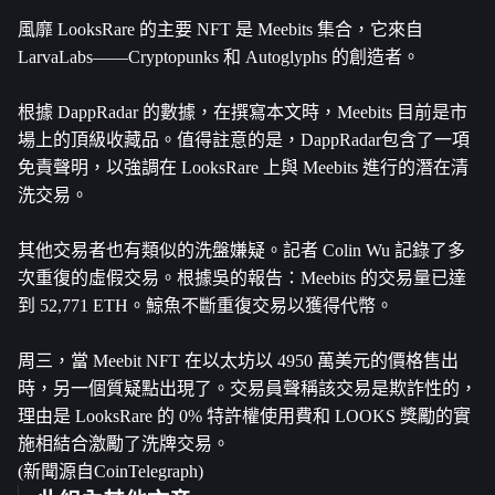
風靡 LooksRare 的主要 NFT 是 Meebits 集合，它來自
LarvaLabs——Cryptopunks 和 Autoglyphs 的創造者。
根據 DappRadar 的數據，在撰寫本文時，Meebits 目前是市
場上的頂級收藏品。值得註意的是，DappRadar包含了一項
免責聲明，以強調在 LooksRare 上與 Meebits 進行的潛在清
洗交易。
其他交易者也有類似的洗盤嫌疑。記者 Colin Wu 記錄了多
次重復的虛假交易。根據吳的報告：Meebits 的交易量已達
到 52,771 ETH。鯨魚不斷重復交易以獲得代幣。
周三，當 Meebit NFT 在以太坊以 4950 萬美元的價格售出
時，另一個質疑點出現了。交易員聲稱該交易是欺詐性的，
理由是 LooksRare 的 0% 特許權使用費和 LOOKS 獎勵的實
施相結合激勵了洗牌交易。
(新聞源自CoinTelegraph)