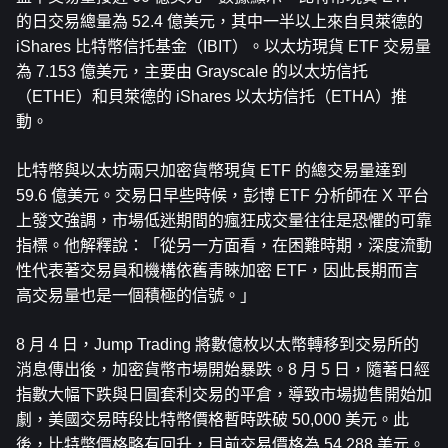
的日交易總量為 52.4 億美元，其中一半以上來自貝萊德的 
iShares 比特幣信托基金（IBIT）。以太坊現貨 ETF 交易量
為 7.153 億美元，主要由 Grayscale 的以太坊信托
（ETHE）和貝萊德的 iShares 以太坊信托（ETHA）推
動。
比特幣與以太坊兩只加密貨幣現貨 ETF 的總交易量達到 
59.6 億美元。交易日早些時候，彭博 ETF 分析師在 X 平台
上發文強調，市場低迷期間的瘋狂成交量往往是恐懼的可靠
指標。他解釋說：「從另一方面看，在困難時期，深度流動
性代表著交易員和機構依舊青睞加密 ETF，因此長期而言
高交易量也是一個積極的信號。」
8 月 4 日，Jump Trading 將數億枚以太幣轉移到交易所的
消息傳出後，加密貨幣市場開始暴跌。8 月 5 日，隨著日經
指數大幅下跌與日圓套利交易的平倉，導致市場拋售開始加
劇，美國交易時段比特幣價格暫時跌破 50,000 美元。此
後，比特幣價格略有回升，目前交易價格為 54,288 美元。