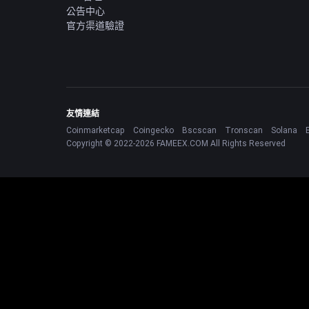
公告中心
官方渠道驗證
友情連結
Coinmarketcap
Coingecko
Bscscan
Tronscan
Solana
Copyright © 2022-2026 FAMEEX.COM All Rights Reserved