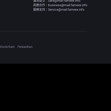
漏洞提交：Safe@mail.fameex.info
商務合作：Business@mail.fameex.info
服務支持：Service@mail.fameex.info
Blockchain
Feixiaohao