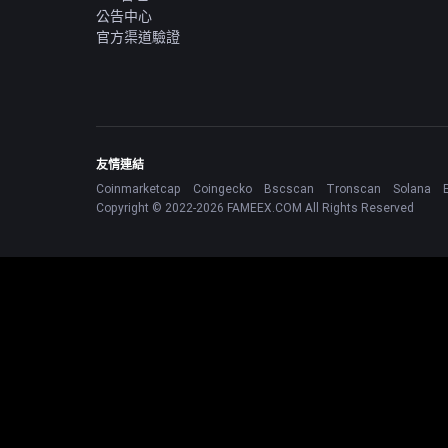
公告中心
官方渠道驗證
友情連結
Coinmarketcap
Coingecko
Bscscan
Tronscan
Solana
Copyright © 2022-2026 FAMEEX.COM All Rights Reserved