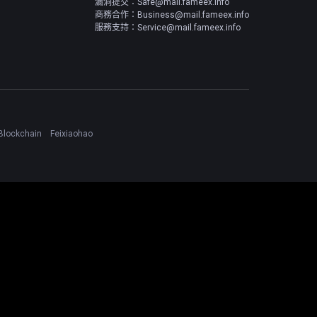
漏洞提交：Safe@mail.fameex.info
商務合作：Business@mail.fameex.info
服務支持：Service@mail.fameex.info
Blockchain
Feixiaohao