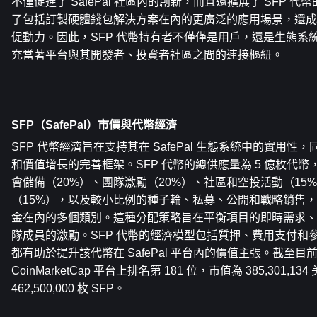
不僅促進了 SafePal 社區內的創新，而且還擴展了 SFP 
了包括訂製硬體錢包解決方案在內的更廣泛的應用場景，還成
促動力。因此，SFP 代幣持有者不僅僅是用戶，還是生態系
充當著平台與其開發者、投資者社區之間的連接樞紐。
SFP（SafePal）市價與代幣經濟
SFP 代幣經濟旨在支持其在 SafePal 生態系統中的實用
和價值增長的完善框架。SFP 代幣的總供應量為 5 億枚代
會儲備（20%）、團隊激勵（20%）、社區和空投活動（15
（15%），以及較小比例的種子輪、私募、公開和戰略銷售
金在內的多個類別。這種分配策略旨在平衡項目的即時需求、
隊成員的激勵。SFP 代幣的經濟模型包括質押、費用支付和
都有助於提升該代幣在 SafePal 平台內的價值主張。截至目前，S
CoinMarketCap 平台上排名第 181 位，市值為 385,301,1
462,500,000 枚 SFP。