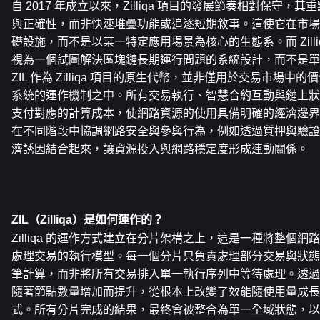
自 2017 年成立以來，Zilliqa 項目的發展節奏相對保守
與正確性，而非快速堆疊功能或追逐短期敘事。這使它在市場
礎設施，而不是以某一特定應用場景為核心的生態系。而 Zilli
視為一個試圖解決區塊鏈長期運行問題的系統設計，而不是單
ZIL 作為 Zilliqa 項目的原生代幣，並非僅用於交易市場
系統的運作機制之中。所有交易執行、智慧合約互動與鏈上狀態變
支付對應的計算成本，使網路資源的使用具備明確的經濟邊界。
在不同階段中協調網路安全與參與行為，例如透過質押與驗證
濟誘因結合起來，讓資源投入與網路穩定度形成連動關係。
ZIL（Zilliqa）是如何運作的？
Zilliqa 的運作方式建立在分片架構之上，這是一種將整個
處理交易的執行模型。每一個分片只負責處理部分交易與狀態
筆計算，而非將所有交易排入單一執行序列中等待處理。透過
隨著節點數量增加而提升，從根本上改變了效能隨使用量成長
式。所有分片完成的結果，最終會被整合為單一全域狀態，以