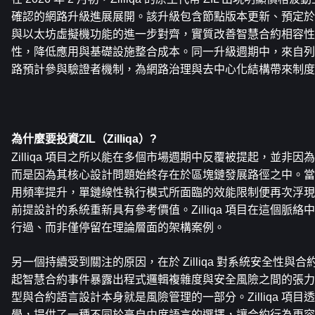
確認的網路升級進展展開。該升級包含節點版本更新、預定於 
與以太坊虛擬機功能的進一步對齊，實質改善智慧合約相容性
性，降低應用與基礎設施整合成本。同一升級週期中，來自列
路預計參與驗證者機制，為網路治理與去中心化結構帶來制度
為什麼要投資ZIL（Zilliqa）?
Zilliqa 項目之所以能在多個市場週期中反覆被提起，並非
而是因為其核心設計問題始終存在於區塊鏈發展路徑之中。當
用頻率提升，單鏈線性執行模式所面臨的效能限制便再次浮現
前提設計的系統重新具有參考價值。Zilliqa 項目在這個脈
行過、而非僅停留在理論層面的架構案例。
另一個持續受到關注的原因，在於 Zilliqa 對系統安全性與
起智慧合約事件暴露出程式邏輯複雜度與安全風險之間的張力
型與合約語言設計本身就是風險管理的一部分。Zilliqa 項目透過 
學，提供了一種不同於高自由度語言的選擇，讓合約行為更容