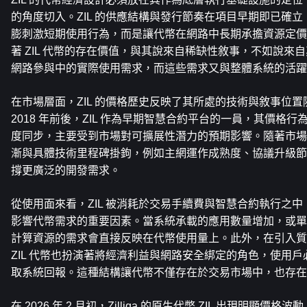
的角度切入。ZIL 的供應結構與發行節奏在項目早期即已確
膨刺激短期使用行為，而是讓代幣在網路中長期承擔資源定價
著 ZIL 代幣的存在價值，與其說來自稀缺性敘事，不如說來
網路參與中的實際使用需求，而這些需求又與整體系統的活躍
在市場層面，ZIL 的價格歷史反映了其所處的技術與敘事位置
2018 年前後，ZIL 作為早期智慧合約平台的一員，其價格
度同步，主要受到市場對可擴展性潛力的預期影響。隨著市場
漸與具體技術里程碑掛鉤，例如主網運作成熟度、協議升級節
撐更廣泛的開發需求。
從使用面來看，ZIL 被消耗於交易手續費與智慧合約執行之
影響代幣需求的重要因素。當系統承載的應用數量增加，或單
計算資源的需求會直接反映在代幣使用量上。此外，在引入質
ZIL 代幣也扮演著將經濟利益與網路安全綁定的角色，使用
取系統回報。這種結構讓代幣不僅存在於交易市場中，也存在
在 2026 年 2 月初，Zilliqa 的原生代幣 ZIL 出現明顯