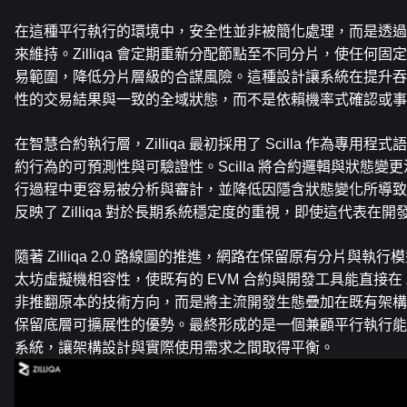
在這種平行執行的環境中，安全性並非被簡化處理，而是透過
來維持。Zilliqa 會定期重新分配節點至不同分片，使任何
易範圍，降低分片層級的合謀風險。這種設計讓系統在提升吞
性的交易結果與一致的全域狀態，而不是依賴機率式確認或事
在智慧合約執行層，Zilliqa 最初採用了 Scilla 作為專
約行為的可預測性與可驗證性。Scilla 將合約邏輯與狀態
行過程中更容易被分析與審計，並降低因隱含狀態變化所導致
反映了 Zilliqa 對於長期系統穩定度的重視，即使這代表在
隨著 Zilliqa 2.0 路線圖的推進，網路在保留原有分片與
太坊虛擬機相容性，使既有的 EVM 合約與開發工具能直接在 Zi
非推翻原本的技術方向，而是將主流開發生態疊加在既有架構
保留底層可擴展性的優勢。最終形成的是一個兼顧平行執行能
系統，讓架構設計與實際使用需求之間取得平衡。