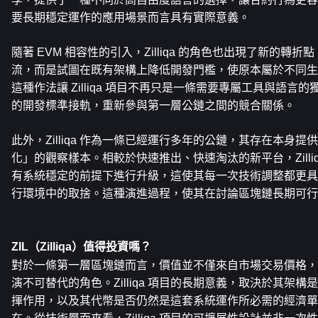
要長期穩定運作的應用場景而言具有實際意義。
隨著 EVM 相容性的引入，Zilliqa 的角色也出現了新的轉
流，而是試圖在既有架構上降低開發門檻，使原本屬於不同生
這種作法讓 Zilliqa 項目不再只是一條需要專屬工具與語言
的開發標準接軌，重新參與第一層公鏈之間的競合關係。
此外，Zilliqa 作為一條已經運行多年的公鏈，其存在本身
化」的觀察樣本。相較於快速推出、快速淘汰的新平台，Zilli
有系統穩定的前提下進行升級，這使其每一次技術調整都更具
行環境中的取捨。這種演進過程，使其在討論區塊鏈長期可行
ZIL（Zilliqa）值得投資嗎？
對於一條第一層區塊鏈而言，價值並不僅來自市場交易價格，
演不可替代的角色。Zilliqa 項目的長期意義，取決於其架
揮作用，以及其代幣是否仍然是這套系統運作所必需的經濟單