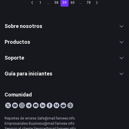
1
...
58
59
60
...
78
Sobre nosotros
Productos
Soporte
Guía para iniciantes
Comunidad
Reportes de errores:Safe@mail.fameex.info
Empresariales:Business@mail.fameex.info
Servicio al cliente:Service@mail.fameex.info