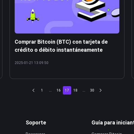
Comprar Bitcoin (BTC) con tarjeta de
crédito o débito instantáneamente
2025-01-21 13:09:50
1
...
16
17
18
...
30
Soporte
Guía para inician