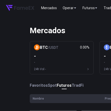
Mercados
Operar
Futuros
Trad
Mercados
BTC
0.00%
/
USDT
-
-
-
-
24h Vol
-
24h 
Favoritos
Spot
Futuros
TradFi
Nombre
Prec