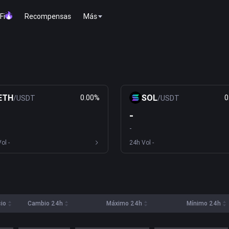
Fi
Recompensas
Más
ETH
SOL
0.00%
0
/
USDT
/
USDT
-
-
Vol
-
24h Vol
-
io
Cambio 24h
Máximo 24h
Mínimo 24h