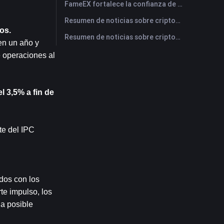
FameEX fortalece la confianza de los usuarios a través de ocho años de operaciones estables y crecimiento global
Resumen de noticias sobre criptomonedas de FameEX de hoy | 28 de julio de 2026
os.
Resumen de noticias sobre criptomonedas de FameEX de hoy | 27 de julio de 2026
en un año y 
operaciones al 
 3,5% a fin de 
e del IPC 
dos con los 
te impulso, los 
a posible 