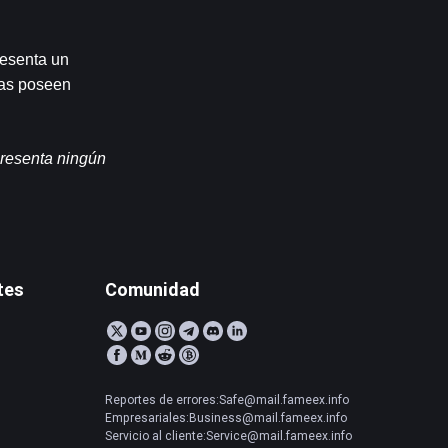
esenta un 
as poseen 
resenta ningún 
tes
Comunidad
Reportes de errores:Safe@mail.fameex.info
Empresariales:Business@mail.fameex.info
Servicio al cliente:Service@mail.fameex.info