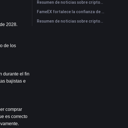
Resumen de noticias sobre criptomonedas de FameEX de hoy | 29 de julio de 2026
FameEX fortalece la confianza de los usuarios a través de ocho años de operaciones estables y crecimiento global
Resumen de noticias sobre criptomonedas de FameEX de hoy | 28 de julio de 2026
 de 2028.
 de los 
durante el fin 
s bajistas e 
er comprar 
e es correcto 
sivamente.