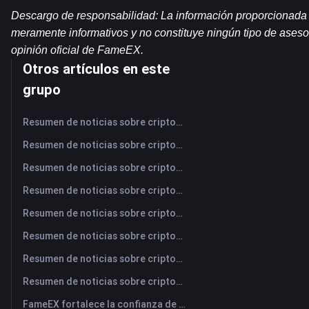
Descargo de responsabilidad: La información proporcionada e
meramente informativos y no constituye ningún tipo de asesor
opinión oficial de FameEX.
Otros artículos en este
grupo
Resumen de noticias sobre criptomonedas de FameEX de hoy | 7 de agosto de 2026
Resumen de noticias sobre criptomonedas de FameEX de hoy | 6 de agosto de 2026
Resumen de noticias sobre criptomonedas de FameEX de hoy | 5 de agosto de 2026
Resumen de noticias sobre criptomonedas de FameEX de hoy | 4 de agosto de 2026
Resumen de noticias sobre criptomonedas de FameEX de hoy | 3 de agosto de 2026
Resumen de noticias sobre criptomonedas de FameEX de hoy | 31 de julio de 2026
Resumen de noticias sobre criptomonedas de FameEX de hoy | 30 de julio de 2026
Resumen de noticias sobre criptomonedas de FameEX de hoy | 29 de julio de 2026
FameEX fortalece la confianza de los usuarios a través de ocho años de operaciones estables y crecimiento global