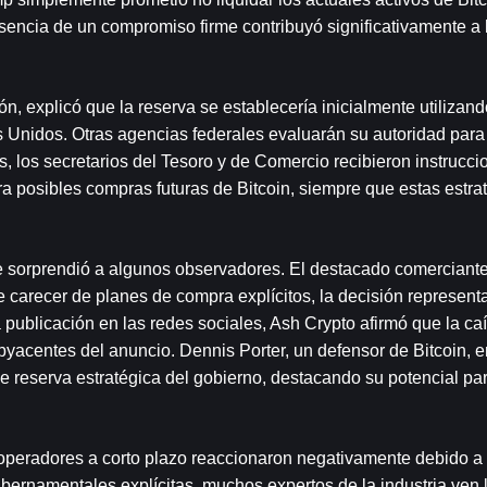
usencia de un compromiso firme contribuyó significativamente a 
 explicó que la reserva se establecería inicialmente utilizando
 Unidos. Otras agencias federales evaluarán su autoridad para t
, los secretarios del Tesoro y de Comercio recibieron instrucci
ara posibles compras futuras de Bitcoin, siempre que estas estrat
ue sorprendió a algunos observadores. El destacado comerciante
carecer de planes de compra explícitos, la decisión represent
blicación en las redes sociales, Ash Crypto afirmó que la caíd
yacentes del anuncio. Dennis Porter, un defensor de Bitcoin, en
 de reserva estratégica del gobierno, destacando su potencial par
 operadores a corto plazo reaccionaron negativamente debido a l
ernamentales explícitas, muchos expertos de la industria ven l