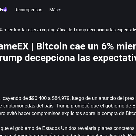
Fi
Recompensas
Más
% mientras la reserva criptográfica de Trump decepciona las expectat
ameEX | Bitcoin cae un 6% mien
Trump decepciona las expectati
cayendo de $90,400 a $84,979, luego de un anuncio del presid
e criptomonedas del país. Trump prometió que el gobierno de E
ero evitó hacer compromisos explícitos sobre la compra de Bitco
que el gobierno de Estados Unidos revelaría planes concretos p
p simplemente prometió no liquidar los actuales activos de Bit