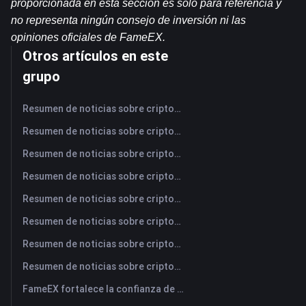
proporcionada en esta sección es sólo para referencia y 
no representa ningún consejo de inversión ni las 
opiniones oficiales de FameEX.
Otros artículos en este
grupo
Resumen de noticias sobre criptomonedas de FameEX de hoy | 7 de agosto de 2026
Resumen de noticias sobre criptomonedas de FameEX de hoy | 6 de agosto de 2026
Resumen de noticias sobre criptomonedas de FameEX de hoy | 5 de agosto de 2026
Resumen de noticias sobre criptomonedas de FameEX de hoy | 4 de agosto de 2026
Resumen de noticias sobre criptomonedas de FameEX de hoy | 3 de agosto de 2026
Resumen de noticias sobre criptomonedas de FameEX de hoy | 31 de julio de 2026
Resumen de noticias sobre criptomonedas de FameEX de hoy | 30 de julio de 2026
Resumen de noticias sobre criptomonedas de FameEX de hoy | 29 de julio de 2026
FameEX fortalece la confianza de los usuarios a través de ocho años de operaciones estables y crecimiento global