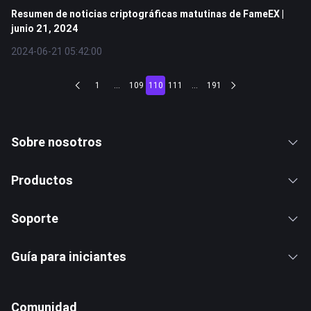
Resumen de noticias criptográficas matutinas de FameEX |
junio 21, 2024
2024-06-21 05:42:00
1
...
109
110
111
...
191
Sobre nosotros
Productos
Soporte
Guía para iniciantes
Comunidad