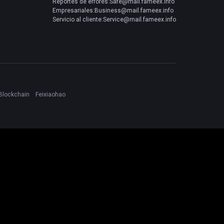
Reportes de errores:Safe@mail.fameex.info
Empresariales:Business@mail.fameex.info
Servicio al cliente:Service@mail.fameex.info
Blockchain
Feixiaohao