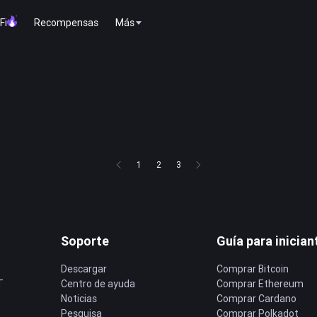
Fi
Recompensas
Más
1
2
3
Soporte
Guía para inician
Descargar
Comprar Bitcoin
T
Centro de ayuda
Comprar Ethereum
Noticias
Comprar Cardano
Pesquisa
Comprar Polkadot