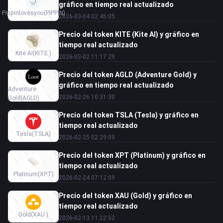
gráfico en tiempo real actualizado
Pippinlovesyou
(PIPPIN)
2026-03-04 02:45:05
Precio del token KITE (Kite AI) y gráfico en
tiempo real actualizado
Kite AI
(KITE )
2026-03-02 11:17:29
Precio del token AGLD (Adventure Gold) y
gráfico en tiempo real actualizado
Adventure
2026-02-26 10:31:30
Gold
(AGLD)
Precio del token TSLA (Tesla) y gráfico en
tiempo real actualizado
Tesla
(TSLA)
2026-02-25 02:29:09
Precio del token XPT (Platinum) y gráfico en
tiempo real actualizado
Platinum
(XPT)
2026-02-24 07:12:09
Precio del token XAU (Gold) y gráfico en
tiempo real actualizado
Gold
(XAU )
2026-02-13 11:22:52