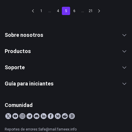
1
...
4
5
6
...
21
Sobre nosotros
Productos
Soporte
Guía para iniciantes
Comunidad
Reportes de errores:Safe@mail.fameex.info