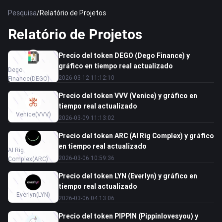
Pesquisa
/
Relatório de Projetos
Relatório de Projetos
Precio del token DEGO (Dego Finance) y
gráfico en tiempo real actualizado
Dego
2026-03-12 11:12:10
Finance
(DEGO)
Precio del token VVV (Venice) y gráfico en
tiempo real actualizado
Venice
(VVV)
2026-03-09 11:13:02
Precio del token ARC (AI Rig Complex) y gráfico
en tiempo real actualizado
AI Rig
2026-03-06 10:59:36
Complex
(ARC)
Precio del token LYN (Everlyn) y gráfico en
tiempo real actualizado
Everlyn
(LYN)
2026-03-06 04:13:06
Precio del token PIPPIN (Pippinlovesyou) y