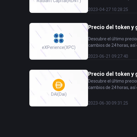
Radiant Capital
(RDNT)
hoy!
2023-04-27 10:28:25
Precio del token y
Descubre el último precio
cambios de 24 horas, así 
eXPerience
(XPC)
hoy!
2023-06-21 09:27:40
Precio del token y 
Descubre el último precio
cambios de 24 horas, así 
DAI
(Dai)
2023-06-30 09:31:25