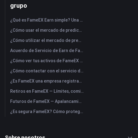
grupo
¿Qué es FameEX Earn simple? Una guía de productos flexibles y fijos
¿Cómo usar el mercado de predicciones FameEX? (Aplicación)
¿Cómo utilizar el mercado de predicciones FameEX? (Web)
Acuerdo de Servicio de Earn de FameEX
¿Cómo ver tus activos de FameEX y transferir fondos? (Aplicación)
¿Cómo contactar con el servicio de atención al cliente online de FameEX?
¿Es FameEX una empresa registrada? Entidad operadora y registro
Retiros en FameEX — Límites, comisiones y tiempos
Futuros de FameEX — Apalancamiento máximo, comisiones y perpetuos USDⓈ-M
¿Es segura FameEX? Cómo protege FameEX los fondos de los usuarios
Sobre nosotros