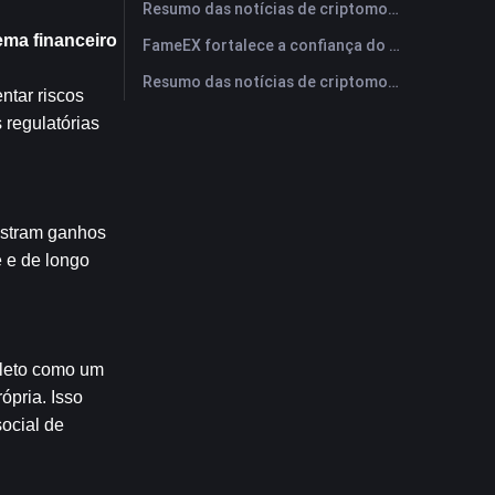
Resumo das notícias de criptomoedas da FameEX hoje | 29 de julho de 2026
ma financeiro 
FameEX fortalece a confiança do usuário por meio de oito anos de operações estáveis ​​e crescimento global
Resumo das notícias de criptomoedas da FameEX hoje | 28 de julho de 2026
tar riscos 
regulatórias 
stram ganhos 
e de longo 
leto como um 
pria. Isso 
cial de 