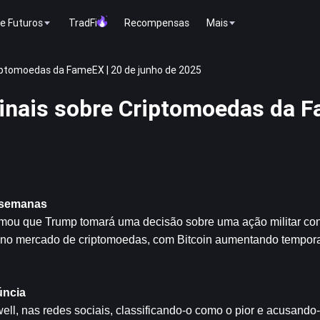
e Futuros
TradFi
Recompensas
Mais
iptomoedas da FameEX | 20 de junho de 2025
inais sobre Criptomoedas da F
s semanas
rmou que Trump tomará uma decisão sobre uma ação militar contr
 no mercado de criptomoedas, com 
Bitcoin
 aumentando tempora
úncia
ell, nas redes sociais, classificando-o como o pior e acusando-o