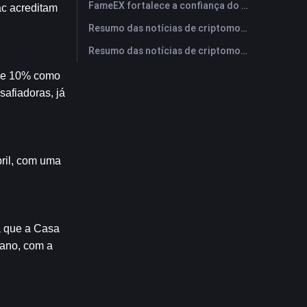
FameEX fortalece a confiança do usuário por meio de oito anos de operações estáveis ​​e crescimento global
c acreditam 
Resumo das notícias de criptomoedas da FameEX hoje | 28 de julho de 2026
Resumo das notícias de criptomoedas da FameEX hoje | 27 de julho de 2026
de 10% como 
fiadoras, já 
ril, com uma 
 que a Casa 
ano, com a 