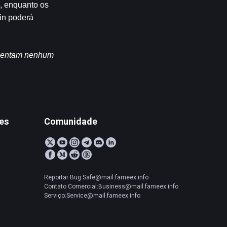
, enquanto os 
in poderá 
esentam nenhum 
tes
Comunidade
Reportar Bug:Safe@mail.fameex.info
Contato Comercial:Business@mail.fameex.info
Serviço:Service@mail.fameex.info