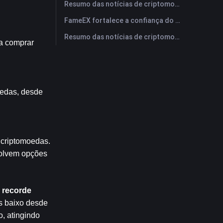
Resumo das notícias de criptomoedas da FameEX hoje | 29 de julho de 2026
FameEX fortalece a confiança do usuário por meio de oito anos de operações estáveis ​​e crescimento global
Resumo das notícias de criptomoedas da FameEX hoje | 28 de julho de 2026
a comprar 
edas, desde 
criptomoedas. 
olvem opções 
o recorde
s baixo desde 
, atingindo 