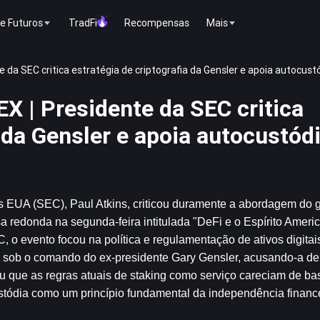
e Futuros
TradFi
Recompensas
Mais
da SEC critica estratégia de criptografia da Gensler e apoia autocust
X | Presidente da SEC critica
a da Gensler e apoia autocustód
 EUA (SEC), Paul Atkins, criticou duramente a abordagem do go
edonda na segunda-feira intitulada "DeFi e o Espírito Americ
o evento focou na política e regulamentação de ativos digitais.
cia sob o comando do ex-presidente Gary Gensler, acusando-a de
zou que as regras atuais de staking como serviço careciam de bas
tódia como um princípio fundamental da independência finance