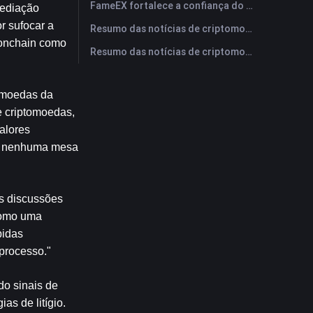
FameEX fortalece a confiança do usuário por meio de oito anos de operações estáveis ​​e crescimento global
ediação 
r sufocar a 
Resumo das notícias de criptomoedas da FameEX hoje | 28 de julho de 2026
 onchain como 
Resumo das notícias de criptomoedas da FameEX hoje | 27 de julho de 2026
omoedas da 
 criptomoedas, 
lores 
u nenhuma mesa 
 discussões 
como uma 
idas 
 processo."
o sinais de 
s de litígio. 