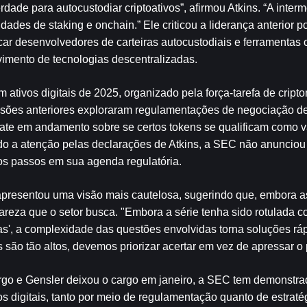
dade para autocustodiar criptoativos”, afirmou Atkins. “A interm
ades de staking e onchain.” Ele criticou a liderança anterior po
icar desenvolvedores de carteiras autocustodiais e ferramentas
vimento de tecnologias descentralizadas.
ativos digitais de 2025, organizado pela força-tarefa de cript
ssões anteriores exploraram regulamentações de negociação de
bate em andamento sobre se certos tokens se qualificam como va
ado a atenção pelas declarações de Atkins, a SEC não anuncio
os passos em sua agenda regulatória.
resentou uma visão mais cautelosa, sugerindo que, embora as
areza que o setor busca. "Embora a série tenha sido rotulada 
as', a complexidade das questões envolvidas torna soluções ráp
são tão altos, devemos priorizar acertar em vez de apressar o
o e Gensler deixou o cargo em janeiro, a SEC tem demonstrad
digitais, tanto por meio de regulamentação quanto de estratégia