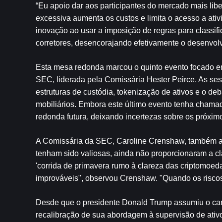
“Eu apoio dar aos participantes do mercado mais liber
excessiva aumenta os custos e limita o acesso a ativid
inovação ao usar a imposição de regras para classif
corretores, desencorajando efetivamente o desenvol
Esta mesa redonda marcou o quinto evento focado em 
SEC, liderada pela Comissária Hester Peirce. As se
estruturas de custódia, tokenização de ativos e o de
mobiliários. Embora este último evento tenha cham
redonda futura, deixando incertezas sobre os próxim
A Comissária da SEC, Caroline Crenshaw, também ap
tenham sido valiosas, ainda não proporcionaram a cl
'corrida de primavera rumo à clareza das criptomoed
improváveis", observou Crenshaw. "Quando os riscos 
Desde que o presidente Donald Trump assumiu o carg
recalibração de sua abordagem à supervisão de ativos 