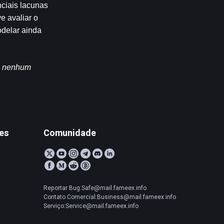
iais lacunas 
 avaliar o 
delar ainda 
m nenhum 
tes
Comunidade
Reportar Bug:Safe@mail.fameex.info
Contato Comercial:Business@mail.fameex.info
Serviço:Service@mail.fameex.info