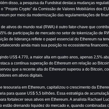
lém disso, a pesquisa da Fundstrat destaca mudanças regulatór
o "Projeto Crypto" da Comissão de Valores Mobiliários dos EU
ereum por meio da modernização das regulamentações de finanç
 ativos do mundo real (RWA) é outro fator-chave que contribu
 55% de participação de mercado no setor de tokenização de RW
ão de liderança reflete o papel essencial do Ethereum na ten
ortalecendo ainda mais sua posição no ecossistema financeiro.
indo US$ 4.770, a maior alta em quatro anos, apenas 2,5% abai
taca a contínua superação do Ethereum em relação ao Bitcoin,
rvou que a recente alta do Ethereum superou a do Bitcoin, co
idores em ativos digitais.
e tesouraria em Ethereum, capitalizou o crescimento da Ethere
ria para quase US$ 5,5 bilhões. Essa estratégia de acumulação
ra fortalecer seus ativos em Ethereum. A analista Rachael Lu
zo estão drenando liquidez do mercado e, quando combinadas c