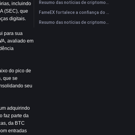
Resumo das notícias de criptomoedas da FameEX hoje | 29 de julho de 2026
ias, incluindo 
A (SEC), que 
FameEX fortalece a confiança do usuário por meio de oito anos de operações estáveis ​​e crescimento global
as digitais.
Resumo das notícias de criptomoedas da FameEX hoje | 28 de julho de 2026
i para sua 
A, avaliado em 
dência 
xo do pico de 
 que se 
nsolidando seu 
um adquirindo 
 faz parte da 
cas, da BTC 
om entradas 