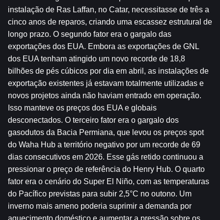
instalação de Ras Laffan, no Catar, necessitasse de três a 
cinco anos de reparos, criando uma escassez estrutural de 
longo prazo. O segundo fator era o gargalo das 
exportações dos EUA. Embora as exportações de GNL 
dos EUA tenham atingido um novo recorde de 18,8 
bilhões de pés cúbicos por dia em abril, as instalações de 
exportação existentes já estavam totalmente utilizadas e 
novos projetos ainda não haviam entrado em operação. 
Isso manteve os preços dos EUA e globais 
desconectados. O terceiro fator era o gargalo dos 
gasodutos da Bacia Permiana, que levou os preços spot 
do Waha Hub a território negativo por um recorde de 69 
dias consecutivos em 2026. Esse gás retido continuou a 
pressionar o preço de referência do Henry Hub. O quarto 
fator era o cenário do Super El Niño, com as temperaturas 
do Pacífico previstas para subir 2,5°C no outono. Um 
inverno mais ameno poderia suprimir a demanda por 
aquecimento doméstico e aumentar a pressão sobre os 