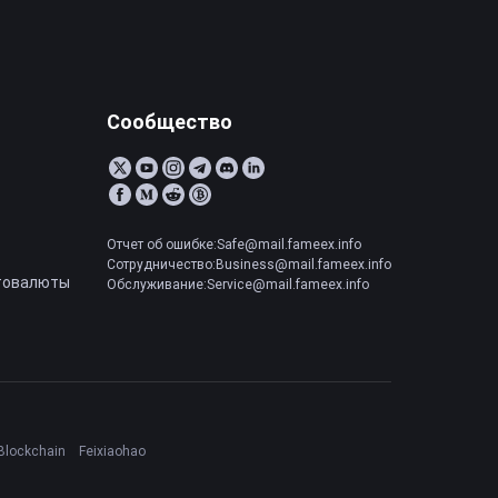
Сообщество
Отчет об ошибке:Safe@mail.fameex.info
Сотрудничество:Business@mail.fameex.info
товалюты
Обслуживание:Service@mail.fameex.info
Blockchain
Feixiaohao