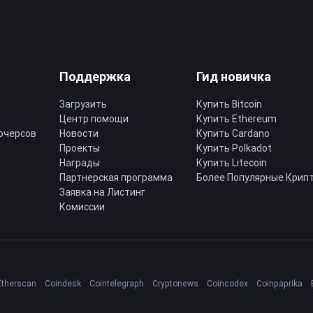
Поддержка
Гид новичка
Загрузить
Купить Bitcoin
Центр помощи
Купить Ethereum
ючерсов
Новости
Купить Cardano
Проекты
Купить Polkadot
Награды
Купить Litecoin
Партнерская программа
Более Популярные Крип
Заявка на Листинг
Комиссии
Etherscan
Coindesk
Cointelegraph
Cryptonews
Coincodex
Coinpaprika