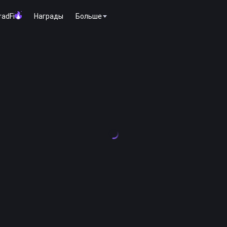
radFi
Награды
Больше