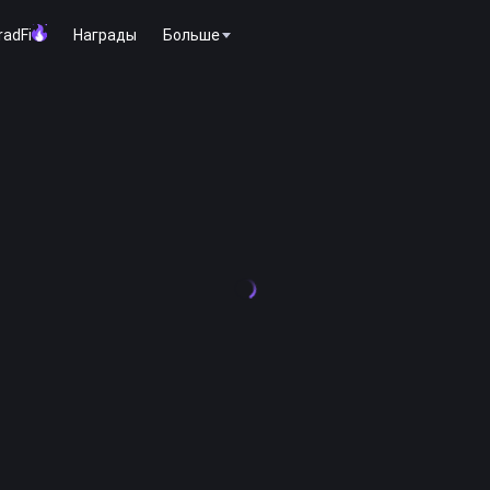
radFi
Награды
Больше