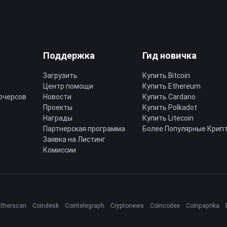
Поддержка
Гид новичка
Загрузить
Купить Bitcoin
Центр помощи
Купить Ethereum
ючерсов
Новости
Купить Cardano
Проекты
Купить Polkadot
Награды
Купить Litecoin
Партнерская программа
Более Популярные Крип
Заявка на Листинг
Комиссии
Etherscan
Coindesk
Cointelegraph
Cryptonews
Coincodex
Coinpaprika