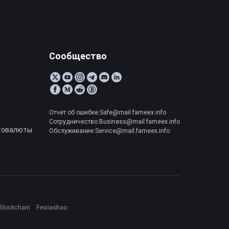
Сообщество
Отчет об ошибке:Safe@mail.fameex.info
Сотрудничество:Business@mail.fameex.info
товалюты
Обслуживание:Service@mail.fameex.info
Blockchain
Feixiaohao