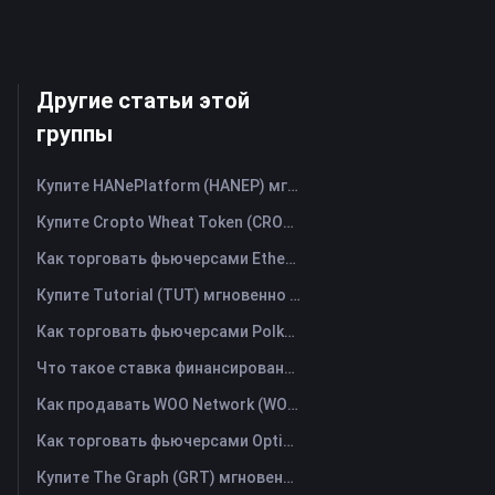
Другие статьи этой
группы
Купите HANePlatform (HANEP) мгновенно с помощью кредитной или дебетовой карты
Купите Cropto Wheat Token (CROW) мгновенно с помощью кредитной или дебетовой карты
Как торговать фьючерсами Ethena (ENA): Полное руководство для начинающих
Купите Tutorial (TUT) мгновенно с помощью кредитной или дебетовой карты
Как торговать фьючерсами Polkadot (DOT): Полное руководство для начинающих
Что такое ставка финансирования? Понимание рыночных сигналов и распространённых злоупотреблений
Как продавать WOO Network (WOO)? | FameEX
Как торговать фьючерсами Optimism (OP): Полное руководство для начинающих
Купите The Graph (GRT) мгновенно с помощью кредитной или дебетовой карты