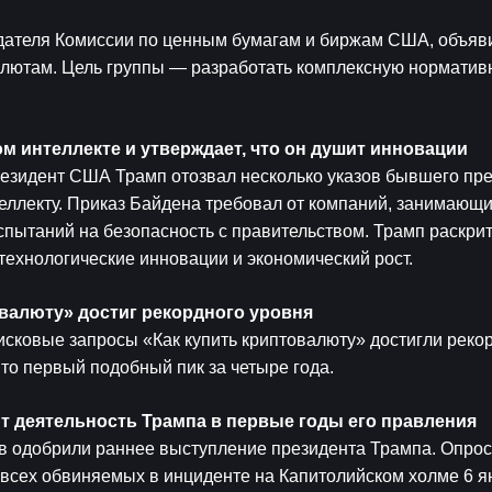
дателя Комиссии по ценным бумагам и биржам США, объяви
алютам. Цель группы — разработать комплексную нормативн
м интеллекте и утверждает, что он душит инновации
езидент США Трамп отозвал несколько указов бывшего пре
теллекту. Приказ Байдена требовал от компаний, занимающи
пытаний на безопасность с правительством. Трамп раскрити
технологические инновации и экономический рост.
овалюту» достиг рекордного уровня
исковые запросы «Как купить криптовалюту» достигли рекор
то первый подобный пик за четыре года.
т деятельность Трампа в первые годы его правления
ев одобрили раннее выступление президента Трампа. Опрос 
всех обвиняемых в инциденте на Капитолийском холме 6 ян