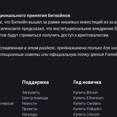
уционального принятия биткойнов
е, что Биткойн вышел за рамки нишевых инвестиций из-за р
иленските предсказал, что институциональное внедрение Би
нтов будут стремиться получить доступ к криптовалютам.
тавленная в этом разделе, предназначена только для и
естиционные советы или официальную точку зрения Fame
Поддержка
Гид новичка
Загрузить
Купить Bitcoin
Центр помощи
Купить Ethereum
ючерсов
Новости
Купить Cardano
Проекты
Купить Polkadot
Награды
Купить Litecoin