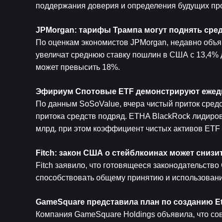
поддержания доверия и определения будущих пр
JPMorgan: тарифы Трампа могут поднять сре
По оценкам экономистов JPMorgan, недавно объяв
увеличат среднюю ставку пошлин в США с 13,4% д
может превысить 18%.
Эфириум
 Спотовые ETF демонстрируют ежедн
По данным SoSoValue, вчера чистый приток средст
притока средств подряд. ETHA BlackRock лидиров
млрд, при этом коэффициент чистых активов ETF с
Fitch: закон США о стейблкоинах может снизи
Fitch заявило, что готовящееся законодательство
способствовать общему принятию и использован
GameSquare представила план по созданию 
Компания GameSquare Holdings объявила, что сов