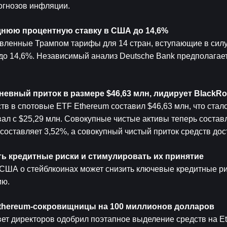
огнозов инфляции.
днюю процентную ставку в США до 14,6%
ленные Трампом тарифы для 14 стран, вступающие в силу 1
о 14,6%. Независимый анализ Deutsche Bank предполагает, 
евный приток в размере $46,63 млн, лидирует BlackR
в в спотовые ETF Ethereum составил $46,63 млн, что стало
ал с $25,29 млн. Совокупные чистые активы теперь составл
оставляет 3,52%, а совокупный чистый приток средств дост
ть кредитные риски и стимулировать их принятие
 США о стейблкоинах может снизить ключевые кредитные рис
ию.
Ethereum-сокровищницы на 100 миллионов долларов
ет директоров одобрил поэтапное выделение средств на Et