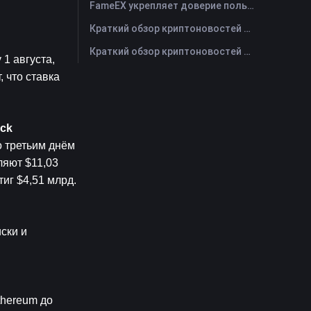
FameEX укрепляет доверие пользователей благодаря восьми годам стабильной работы и глобальному росту
Краткий обзор криптоновостей FameEX за сегодня | 28 июля 2026 г
Краткий обзор криптоновостей FameEX за сегодня | 27 июля 2026 г
 августа, 
что ставка 
ock
 третьим днём 
яют $11,03 
иг $4,51 млрд.
ки и 
hereum до 