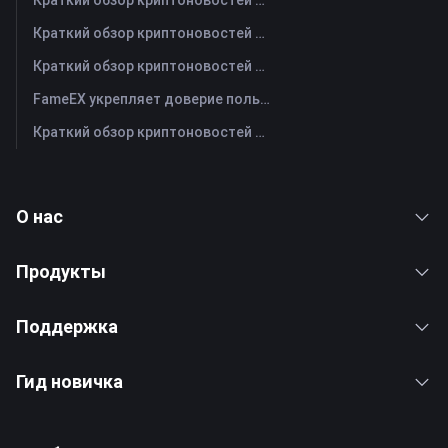
Краткий обзор криптоновостей FameEX за сегодня | 31 июля 2026 г
Краткий обзор криптоновостей FameEX за сегодня | 30 июля 2026 г
Краткий обзор криптоновостей FameEX за сегодня | 29 июля 2026 г
FameEX укрепляет доверие пользователей благодаря восьми годам стабильной работы и глобальному росту
Краткий обзор криптоновостей FameEX за сегодня | 28 июля 2026 г
О нас
Продукты
Поддержка
Гид новичка