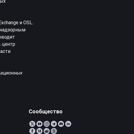
ных
Exchange и OSL.
о надзорным
оводит
в центр
ласти
мационных
Сообщество