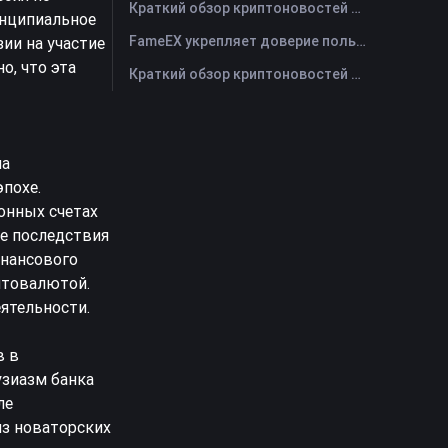
Краткий обзор криптоновостей FameEX за сегодня | 29 июля 2026 г
инципиальное
FameEX укрепляет доверие пользователей благодаря восьми годам стабильной работы и глобальному росту
ии на участие
о, что эта
Краткий обзор криптоновостей FameEX за сегодня | 28 июля 2026 г
на
похе.
онных счетах
ие последствия
инансового
иптовалютой.
ятельности.
в в
зиазм банка
ле
из новаторских