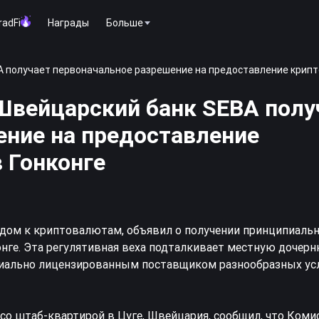
radFi
Награды
Больше
A получает первоначальное разрешение на предоставление крипт
Швейцарский банк SEBA полу
ение на предоставление
 Гонконге
дом к криптовалютам, объявил о получении принципиаль
онге. Эта регулятивная веха подталкивает местную доче
ициально лицензированным поставщиком разнообразных ус
со штаб-квартирой в Цуге, Швейцария, сообщил, что Коми