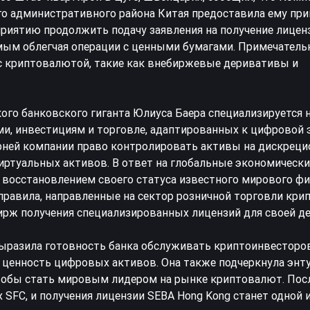
о административного района Китая предоставила ему пр
риятию продолжить подачу заявления на получение лиценз
амым облегчая операции с ценными бумагами. Примечательн
с криптовалютой, такие как внебиржевые деривативы и
го банковского гиганта Юлиуса Баера специализируется 
и, инвестициям и торговле, адаптированных к цифровой э
ерней компании право контролировать активы на дискреци
виртуальных активов. В ответ на глобальные экономическ
д восстановлением своего статуса известного мирового ф
 правила, направленные на сектор розничной торговли кр
ирж получения специализированных лицензий для своей де
выразила готовность банка обслуживать криптоинвесторо
ценность цифровых активов. Она также подчеркнула энту
 чтобы стать мировым лидером на рынке криптовалют. Пос
 SFC, и получения лицензии SEBA Hong Kong станет одной 