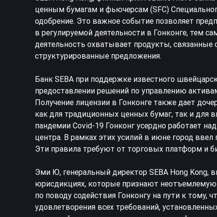
ценным бумагам и фьючерсам (SFC) Специальног
одобрение. Это важное событие позволяет предп
в регулируемой деятельности в Гонконге, тем с
деятельность охватывает продукты, связанные 
структурированные предложения.
Банк SEBA при поддержке известного швейцарско
предоставлении решений по управлению активам
Получение лицензии в Гонконге также дает доч
как для традиционных ценных бумаг, так и для 
пандемии Covid-19 Гонконг усердно работает на
центра. В рамках этих усилий в июне город ввел
Эти правила требуют от торговых платформ и б
Эми Ю, генеральный директор SEBA Hong Kong, 
юрисдикциях, которые признают неотъемлемую 
по поводу содействия Гонконгу на пути к тому,
удовлетворения всех требований, установленных