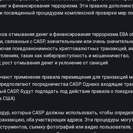
нег и финансирования терроризма. Эти правила дополня
 и посвященный процедурам комплексной проверки мер по
ков отмывания денег и финансирования терроризма EBA о
, связанные с CASP, значительными или очень значительн
лючая псевдоанонимность криптовалютных транзакций, их
плениях, таких как киберпреступность и мошенничество,
рост отмывания денег и уклонение от санкций.
чают применение правила перемещения для транзакций 
предполагают посредничества CASP. Однако входящие тра
й CASP, будут подпадать под действие правила о поездка
в США).
едур, которые CASP должны использовать, чтобы определ
ранзакцию, оба участвующих адреса. Эти процедуры могу
струментов, съемку фотографий или видео пользователя,