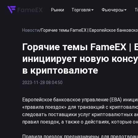
Рынки
Торговля
Фьючерсы
T
Новости
/
Горячие темы FameEX | Европейское банковск
Горячие темы FameEX | 
инициирует новую конс
в криптовалюте
2023-11-28 08:04:50
Европейское банковское управление (EBA) иниц
«правила поездок» для транзакций с криптовал
следовать поставщики услуг криптовалютных а
правил поездок, а также о действиях, которые 
Правила поездок предназначены для предотвращ