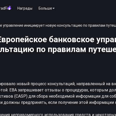
radFi
Награды
Больше
ое управление инициирует новую консультацию по правилам путе
Европейское банковское упра
ультацию по правилам путеш
иировало новый процесс консультаций, направленный на в
ютой. EBA запрашивает отзывы о процедурах, которым д
ктивов (CASP) для сбора необходимой информации для со
они должны предпринять, если получение этой информации
ения неправомерного использования средств и некоторы