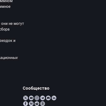
раммном
аммное
 они не могут
сбора
оездок и
мационных
Сообщество