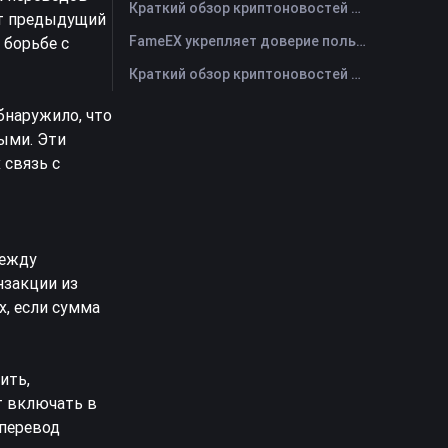
Краткий обзор криптоновостей FameEX за сегодня | 29 июля 2026 г
ют предыдущий
FameEX укрепляет доверие пользователей благодаря восьми годам стабильной работы и глобальному росту
 борьбе с
Краткий обзор криптоновостей FameEX за сегодня | 28 июля 2026 г
бнаружило, что
ыми. Эти
 связь с
между
нзакции из
х, если сумма
ить,
т включать в
 перевод