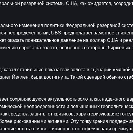
ральной резервной системы США, как ожидается, возродит 
ального изменения политики Федеральной резервной систе
тся неопределенными, UBS предполагает заметное снижени
жет оказать понижательное давление на доллар США и реа
еличению спроса на золото, особенно со стороны биржевых 
сказал стабильные показатели золота в сценарии «мягкой п
нет Йеллен, была достигнута. Такой сценарий обычно стаб
ает сохраняющуюся актуальность золота как надежного ва
мической неопределенности и повышенных геополитически
как средства защиты от кризисов, характеризующаяся отсут
 более рискованными активами. Эту точку зрения поддержив
анение золота в инвестиционных портфелях ради преимуще