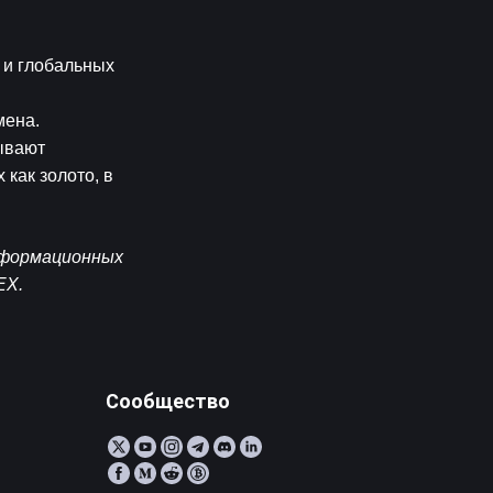
и глобальных 
ена. 
вают 
ак золото, в 
нформационных 
EX.
Сообщество