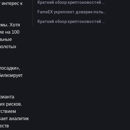
Краткий обзор криптоновостей FameEX за сегодня | 29 июля 2026 г
интерес к 
FameEX укрепляет доверие пользователей благодаря восьми годам стабильной работы и глобальному росту
Краткий обзор криптоновостей FameEX за сегодня | 28 июля 2026 г
мы. Хотя 
е на 100 
льные 
золотых 
осадки», 
илизирует 
рианта 
х рисков. 
ствием 
ает аналитик 
ств 