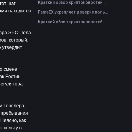
Краткий обзор криптоновостей FameEX за сегодня | 29 июля 2026 г
от шаг 
ми находится 
FameEX укрепляет доверие пользователей благодаря восьми годам стабильной работы и глобальному росту
Краткий обзор криптоновостей FameEX за сегодня | 28 июля 2026 г
ара SEC Пола 
в, который, 
 утвердит 
о смене 
к Ростин 
егулятора 
 Генслера, 
 пребывания 
еясно, как 
скольку в 