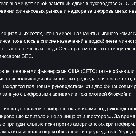
ля знаменует собой заметный сдвиг в руководстве SEC. Эт
ровании финансовых рынков и надзоре за цифровыми актива
 социальных сетях, что намерен назначить бывшего комисс
нса появилось в списке назначений в подкабинете министро
 остается неясным, когда Сенат рассмотрит и потенциально
омиссаром SEC.
рговле товарными фьючерсами США (CFTC) также объявили 
ена исполняющей обязанности председателя после того, ка
C находятся под новым руководством, эти два финансовых р
связанную с цифровыми активами и технологией блокчейна.
иссии по управлению цифровыми активами под руководством
мированию капитала и не защищают инвесторов». За время
е принудительные иски против американских криптофирм. Н
рампа или исполняющем обязанности председателя Уеде, по