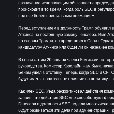
назначение исполняющим обязанности председате
происходит в то время, когда роль SEC в регули
под все более пристальным вниманием.
Перед вступлением в должность Трамп объявил в
Аткинса на постоянную замену Генслера. Имя Атки
по словам Трампа, он представил в Сенат. Однако
кандидатуру Аткинса или будет ли он назначен к
В связи с этим 20 января члены Комиссии по то
руководства. Комиссар Кэролайн Фам была назнач
Бенам ушел в отставку. Теперь, когда SEC и CFT
будут иметь значительное влияние на политику, 
Как член SEC, Уеда раскритиковал действия ком
заявив, что действия SEC «не способствуют фор
Генслера в должности SEC подала многочисленны
будут развиваться эти дела при администрации Т